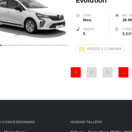
Evolution
ESTAT
KM / A
Nou
20.00
SEIENTS
CONS
5
5,2 l
AFEGEIX A COMPARA
1
2
3
…
I CONCESSIONARIS
HORARI TALLERS