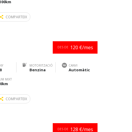
/100km
COMPARTEIX
120 €/mes
DES DE
NY
MOTORITZACIÓ
CANVI
0
Benzina
Automàtic
UM MIXT
100km
COMPARTEIX
128 €/mes
DES DE