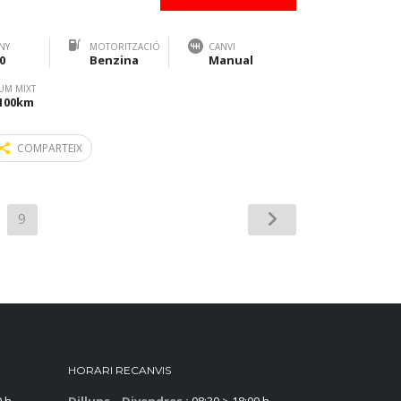
NY
MOTORITZACIÓ
CANVI
0
Benzina
Manual
UM MIXT
/100km
COMPARTEIX
9
HORARI RECANVIS