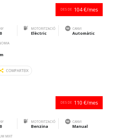
104 €/mes
DES DE
NY
MOTORITZACIÓ
CANVI
0
Elèctric
Automàtic
NOMIA
km
COMPARTEIX
110 €/mes
DES DE
NY
MOTORITZACIÓ
CANVI
0
Benzina
Manual
UM MIXT