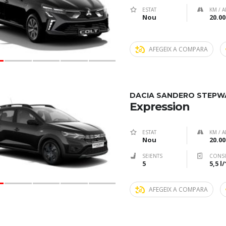
ESTAT
KM / A
Nou
20.00
AFEGEIX A COMPARA
DACIA SANDERO STEPW
Expression
ESTAT
KM / A
Nou
20.00
SEIENTS
CONS
5
5,5 l
AFEGEIX A COMPARA