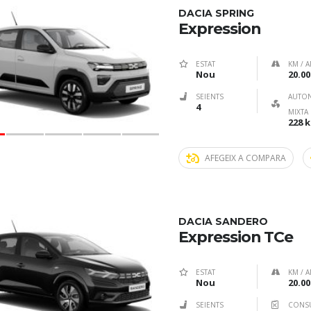
DACIA SPRING
Expression
ESTAT
KM / A
Nou
20.00
SEIENTS
AUTO
4
MIXTA
228 
AFEGEIX A COMPARA
DACIA SANDERO
Expression TCe
ESTAT
KM / A
Nou
20.00
SEIENTS
CONS