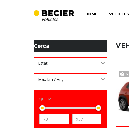
HOME
VEHICLES
BECIER MOBILITAT
>
LISTINGS
>
PNEUMÀTICS ALL SEAS
VE
Cerca
Estat
6
Max km / Any
QUOTA