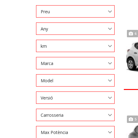
Preu
Any
6
km
Marca
Model
Versió
Carrosseria
5
Max Potència