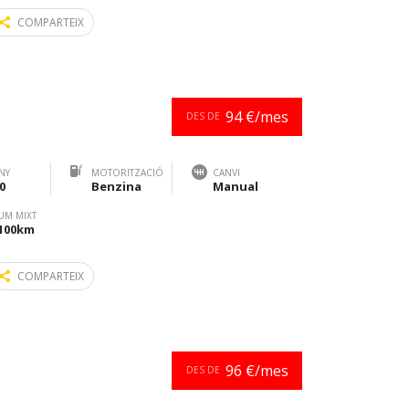
COMPARTEIX
94 €/mes
DES DE
NY
MOTORITZACIÓ
CANVI
0
Benzina
Manual
UM MIXT
/100km
COMPARTEIX
96 €/mes
DES DE