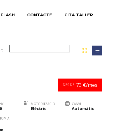
 FLASH
CONTACTE
CITA TALLER
r:
73 €/mes
DES DE
NY
MOTORITZACIÓ
CANVI
0
Elèctric
Automàtic
NOMIA
km