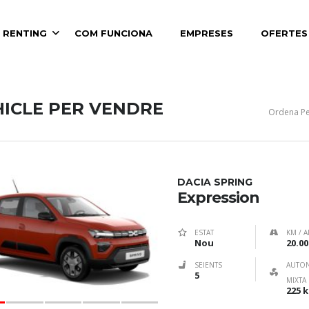
 RENTING
COM FUNCIONA
EMPRESES
OFERTES
ON
HICLE PER VENDRE
Ordena Pe
DACIA SPRING
Expression
ESTAT
KM / A
Nou
20.00
SEIENTS
AUTO
5
MIXTA
225 