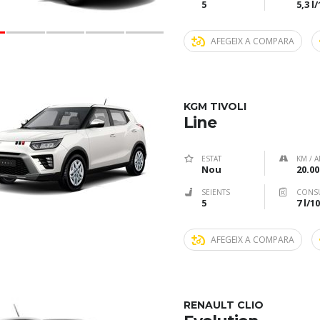
5
5,3 l
AFEGEIX A COMPARA
KGM TIVOLI
Line
ESTAT
KM / A
Nou
20.00
SEIENTS
CONS
5
7 l/
AFEGEIX A COMPARA
RENAULT CLIO