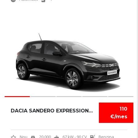
6
110
DACIA SANDERO EXPRESSION TCE
€/mes
Nou
20.000
67 kW - 90 CV
Benzina