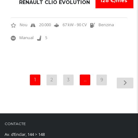
128 €/mes
RENAULT CLIO EVOLUTION
Nou
20.000
67 kW - 90 CV
Benzina
Manual
5
1
2
3
…
9
CONTACTE
Av. d’Enclar, 144 > 148