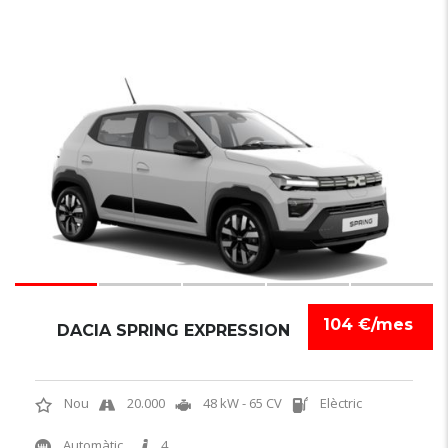
6
104 €/mes
DACIA SPRING EXPRESSION
Nou
20.000
48 kW - 65 CV
Elèctric
Automàtic
4