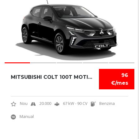
5
96
MITSUBISHI COLT 100T MOTION
€/mes
Nou
20.000
67 kW - 90 CV
Benzina
Manual