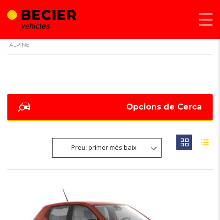
BECIER MOBILITAT
>
LISTINGS
>
PACK DISSENY EXTERIOR ESPRIT
ALPINE
Opcions de Cerca
Preu: primer més baix
6