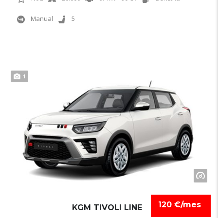
Manual
5
1
120 €/mes
KGM TIVOLI LINE