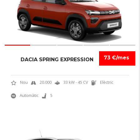
73 €/mes
DACIA SPRING EXPRESSION
Nou
20.000
33 kW - 45 CV
Elèctric
Automàtic
5
6