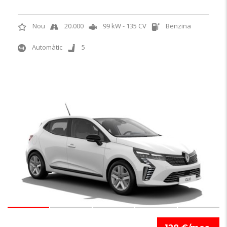
Nou
20.000
99 kW - 135 CV
Benzina
Automàtic
5
6