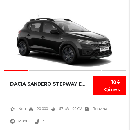
6
104
DACIA SANDERO STEPWAY EXPRESSION
€/mes
Nou
20.000
67 kW - 90 CV
Benzina
Manual
5