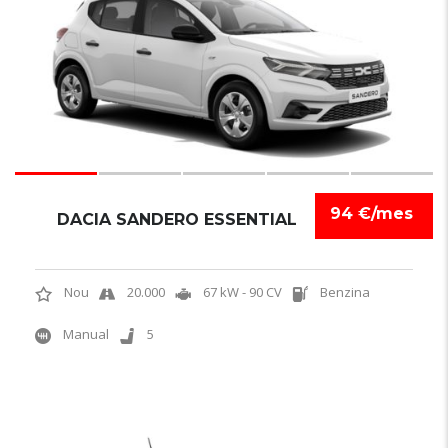
94 €/mes
DACIA SANDERO ESSENTIAL
Nou
20.000
67 kW - 90 CV
Benzina
Manual
5