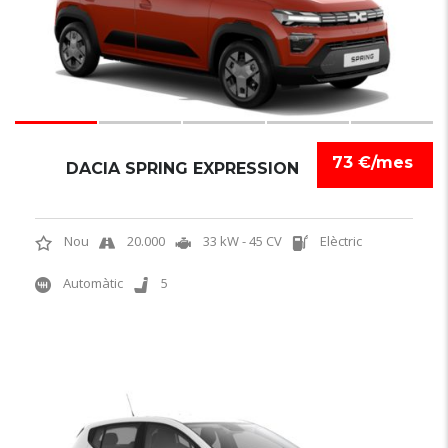
73 €/mes
DACIA SPRING EXPRESSION
Nou
20.000
33 kW - 45 CV
Elèctric
Automàtic
5
6