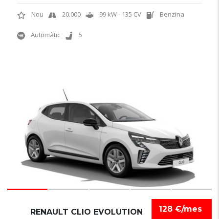
Nou
20.000
99 kW - 135 CV
Benzina
Automàtic
5
6
128 €/mes
RENAULT CLIO EVOLUTION