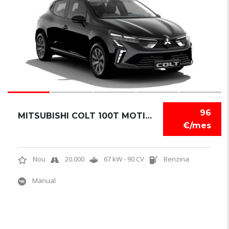
96
MITSUBISHI COLT 100T MOTION
€/mes
Nou
20.000
67 kW - 90 CV
Benzina
Manual