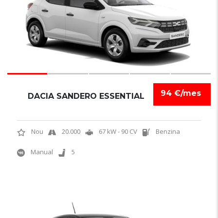
94 €/mes
DACIA SANDERO ESSENTIAL
Nou
20.000
67 kW - 90 CV
Benzina
Manual
5
5