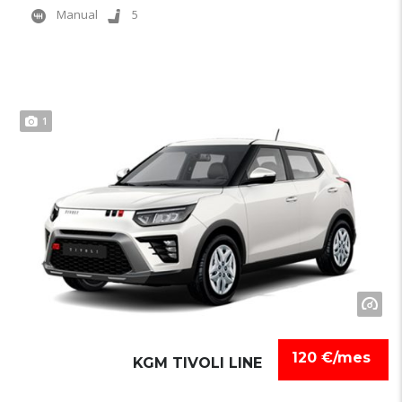
Manual
5
1
120 €/mes
KGM TIVOLI LINE