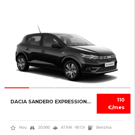
6
110
DACIA SANDERO EXPRESSION TCE
€/mes
Nou
20.000
67 kW - 90 CV
Benzina