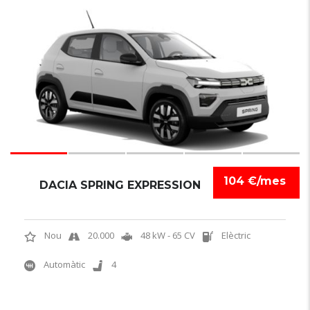
6
104 €/mes
DACIA SPRING EXPRESSION
Nou
20.000
48 kW - 65 CV
Elèctric
Automàtic
4