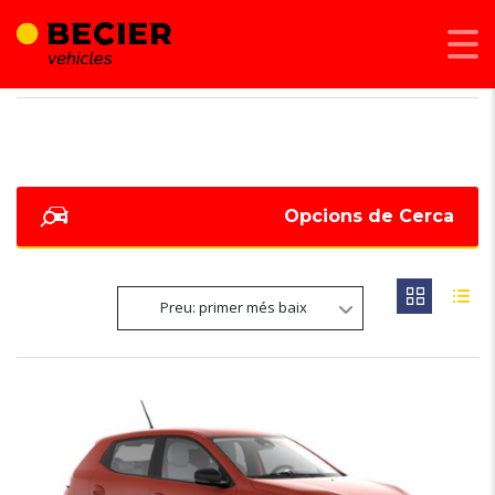
BECIER MOBILITAT
>
LISTINGS
>
MICHELIN PILOT SPORTS 5S
Opcions de Cerca
Preu: primer més baix
6