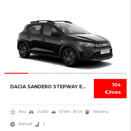
6
104
DACIA SANDERO STEPWAY EXPRESSION
€/mes
Nou
20.000
67 kW - 90 CV
Benzina
Manual
5