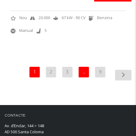
Nou
20.000
67 kW - 90 CV
Benzina
Manual
5
1
2
3
…
9
CONTACTE
Av. d’Enclar, 144 > 148
AD 500 Santa Coloma