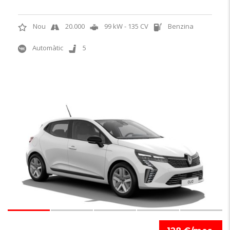
Nou
20.000
99 kW - 135 CV
Benzina
Automàtic
5
6