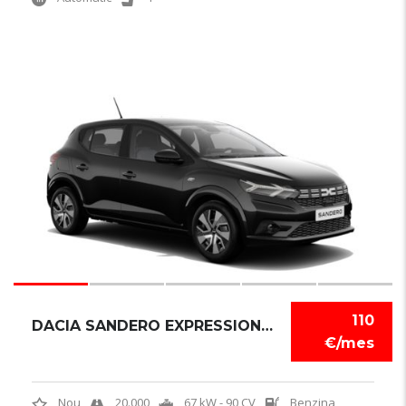
6
110
DACIA SANDERO EXPRESSION TCE
€/mes
Nou
20.000
67 kW - 90 CV
Benzina