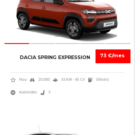
73 €/mes
DACIA SPRING EXPRESSION
Nou
20.000
33 kW - 45 CV
Elèctric
Automàtic
5
6