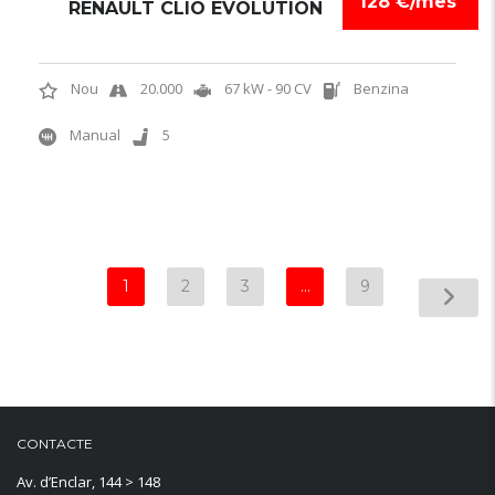
128 €/mes
RENAULT CLIO EVOLUTION
Nou
20.000
67 kW - 90 CV
Benzina
Manual
5
1
2
3
…
9
CONTACTE
Av. d’Enclar, 144 > 148