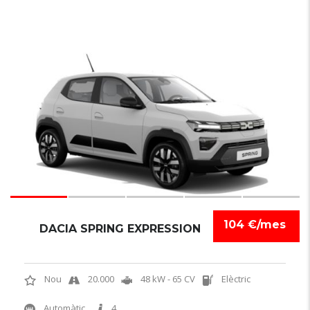
6
104 €/mes
DACIA SPRING EXPRESSION
Nou
20.000
48 kW - 65 CV
Elèctric
Automàtic
4