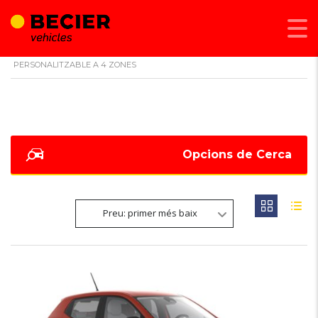
BECIER MOBILITAT
>
LISTINGS
>
IL·LUMINACIÓ AMBIENTAL
PERSONALITZABLE A 4 ZONES
Opcions de Cerca
Preu: primer més baix
6