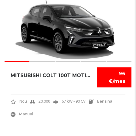
5
96
MITSUBISHI COLT 100T MOTION
€/mes
Nou
20.000
67 kW - 90 CV
Benzina
Manual