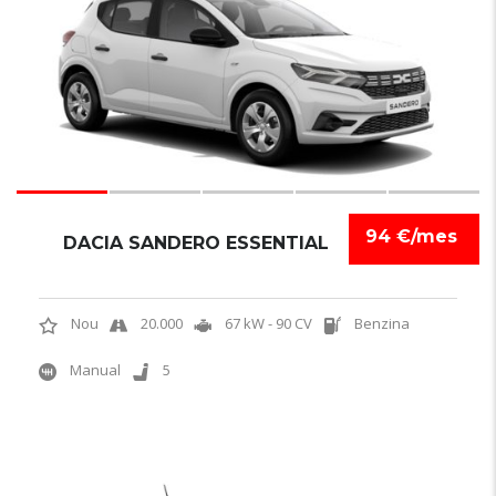
94 €/mes
DACIA SANDERO ESSENTIAL
Nou
20.000
67 kW - 90 CV
Benzina
Manual
5