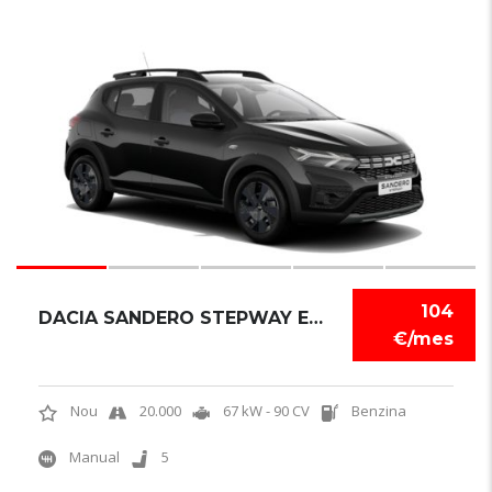
6
104
DACIA SANDERO STEPWAY EXPRESSION
€/mes
Nou
20.000
67 kW - 90 CV
Benzina
Manual
5