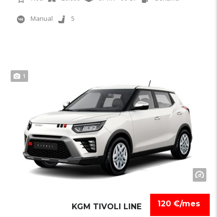
Manual
5
1
120 €/mes
KGM TIVOLI LINE