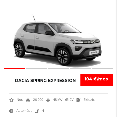
6
104 €/mes
DACIA SPRING EXPRESSION
Nou
20.000
48 kW - 65 CV
Elèctric
Automàtic
4