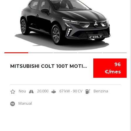
96
MITSUBISHI COLT 100T MOTION
€/mes
Nou
20.000
67 kW - 90 CV
Benzina
Manual