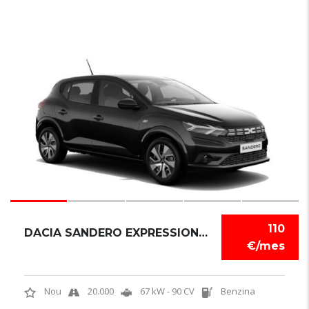
6
110
DACIA SANDERO EXPRESSION TCE
€/mes
Nou
20.000
67 kW - 90 CV
Benzina