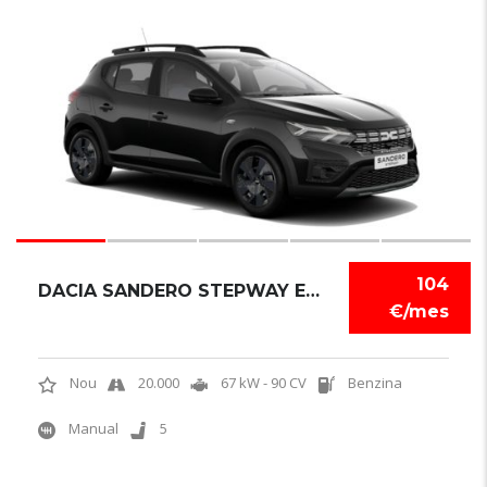
6
104
DACIA SANDERO STEPWAY EXPRESSION
€/mes
Nou
20.000
67 kW - 90 CV
Benzina
Manual
5