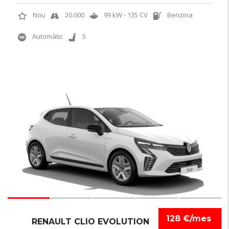
Nou
20.000
99 kW - 135 CV
Benzina
Automàtic
5
6
128 €/mes
RENAULT CLIO EVOLUTION