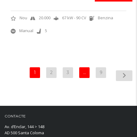
Nou
20.000
67 kW - 90 CV
Benzina
Manual
5
1
2
3
…
9
CONTACTE
Av. d’Enclar, 144 > 148
AD 500 Santa Coloma