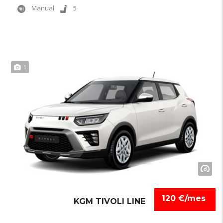
Manual
5
1
120 €/mes
KGM TIVOLI LINE