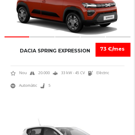
73 €/mes
DACIA SPRING EXPRESSION
Nou
20.000
33 kW - 45 CV
Elèctric
Automàtic
5
6