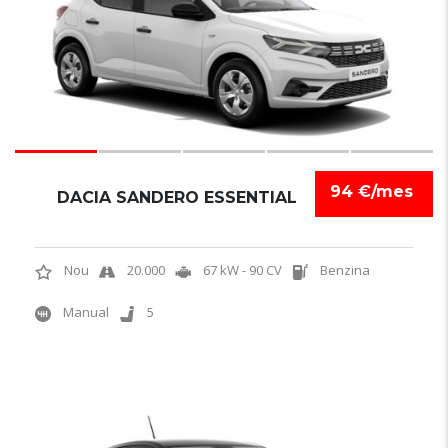
94 €/mes
DACIA SANDERO ESSENTIAL
Nou
20.000
67 kW - 90 CV
Benzina
Manual
5
5