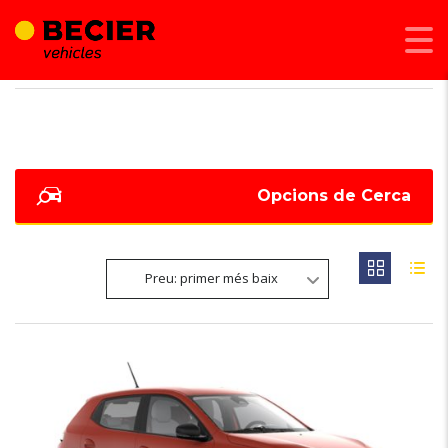
BECIER MOBILITAT
>
LISTINGS
>
GOOGLE INCORPORAT
Opcions de Cerca
Preu: primer més baix
6