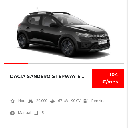
6
104
DACIA SANDERO STEPWAY EXPRESSION
€/mes
Nou
20.000
67 kW - 90 CV
Benzina
Manual
5