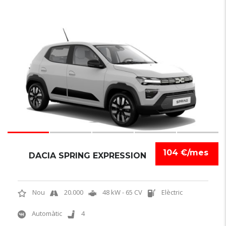
6
104 €/mes
DACIA SPRING EXPRESSION
Nou
20.000
48 kW - 65 CV
Elèctric
Automàtic
4