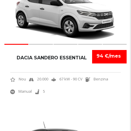
94 €/mes
DACIA SANDERO ESSENTIAL
Nou
20.000
67 kW - 90 CV
Benzina
Manual
5
5