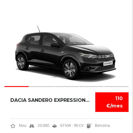
6
110
DACIA SANDERO EXPRESSION TCE
€/mes
Nou
20.000
67 kW - 90 CV
Benzina