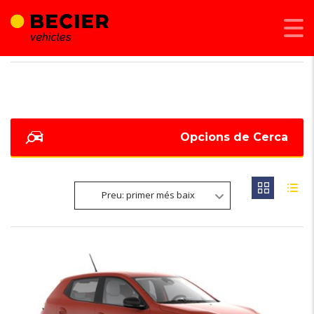
BECIER MOBILITAT
>
LISTINGS
>
FARS DAVANTERS FULL LED
Opcions de Cerca
Preu: primer més baix
6