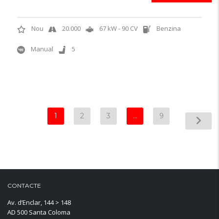
Nou
20.000
67 kW - 90 CV
Benzina
Manual
5
1
2
3
…
9
CONTACTE
Av. d’Enclar, 144 > 148
AD 500 Santa Coloma