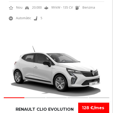
Nou
20.000
99 kW - 135 CV
Benzina
Automàtic
5
6
128 €/mes
RENAULT CLIO EVOLUTION