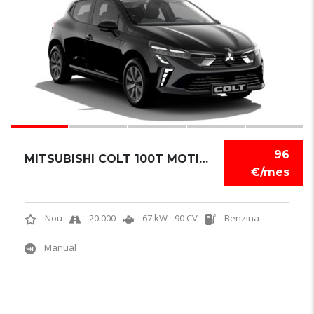
96
MITSUBISHI COLT 100T MOTION
€/mes
Nou
20.000
67 kW - 90 CV
Benzina
Manual