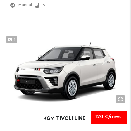
Manual
5
1
120 €/mes
KGM TIVOLI LINE