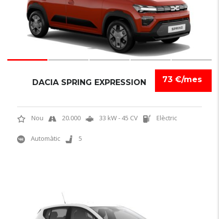
73 €/mes
DACIA SPRING EXPRESSION
Nou
20.000
33 kW - 45 CV
Elèctric
Automàtic
5
6