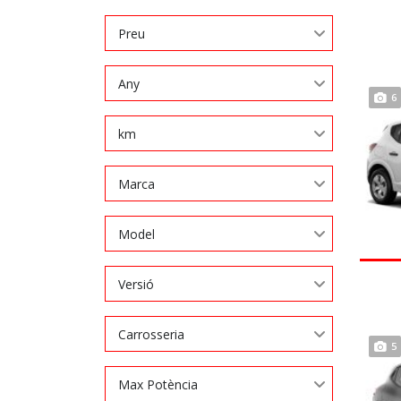
Preu
Any
6
km
Marca
Model
Versió
Carrosseria
5
Max Potència