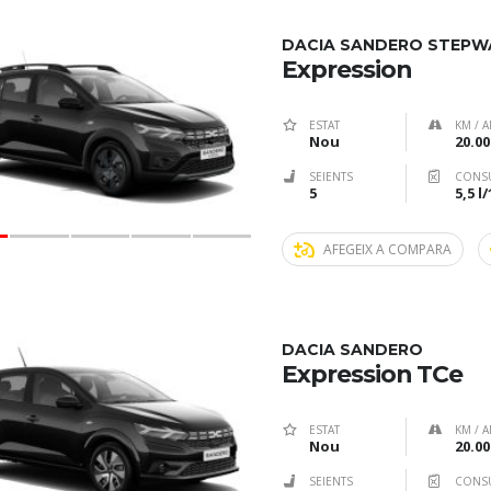
DACIA SANDERO STEPW
Expression
ESTAT
KM / A
Nou
20.00
SEIENTS
CONS
5
5,5 l
AFEGEIX A COMPARA
DACIA SANDERO
Expression TCe
ESTAT
KM / A
Nou
20.00
SEIENTS
CONS