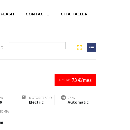
 FLASH
CONTACTE
CITA TALLER
r:
73 €/mes
DES DE
NY
MOTORITZACIÓ
CANVI
0
Elèctric
Automàtic
NOMIA
km