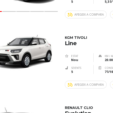
5
5,3 l
AFEGEIX A COMPARA
KGM TIVOLI
Line
ESTAT
KM / A
Nou
20.00
SEIENTS
CONS
5
7 l/
AFEGEIX A COMPARA
RENAULT CLIO