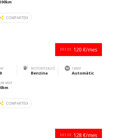
/100km
COMPARTEIX
120 €/mes
DES DE
NY
MOTORITZACIÓ
CANVI
0
Benzina
Automàtic
UM MIXT
100km
COMPARTEIX
128 €/mes
DES DE