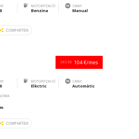
NY
MOTORITZACIÓ
CANVI
0
Benzina
Manual
COMPARTEIX
104 €/mes
DES DE
NY
MOTORITZACIÓ
CANVI
0
Elèctric
Automàtic
NOMIA
km
COMPARTEIX