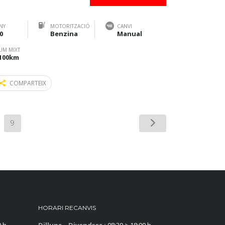
NY
MOTORITZACIÓ
CANVI
0
Benzina
Manual
UM MIXT
/100km
COMPARTEIX
9
HORARI RECANVIS