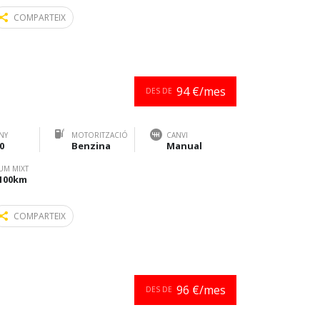
COMPARTEIX
94 €/mes
DES DE
NY
MOTORITZACIÓ
CANVI
0
Benzina
Manual
UM MIXT
/100km
COMPARTEIX
96 €/mes
DES DE