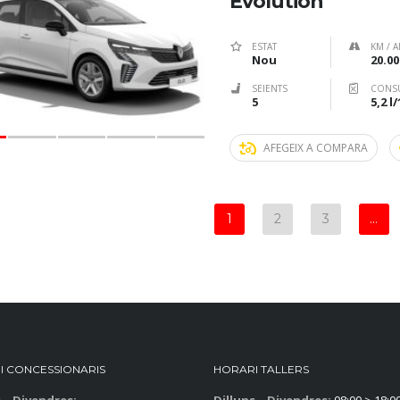
Evolution
ESTAT
KM / A
Nou
20.00
SEIENTS
CONS
5
5,2 l
AFEGEIX A COMPARA
1
2
3
…
I CONCESSIONARIS
HORARI TALLERS