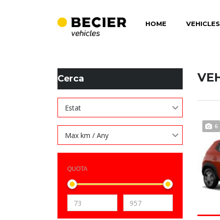
HOME
VEHICLES
BECIER MOBILITAT
>
LISTINGS
>
EXTENDED GRIP
VE
Cerca
Estat
6
Max km / Any
QUOTA