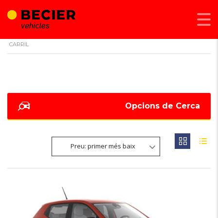
BECIER MOBILITAT
>
LISTINGS
>
ASSISTENT DE MANTENIMENT DE
CARRIL
Opcions de Cerca
Preu: primer més baix
6