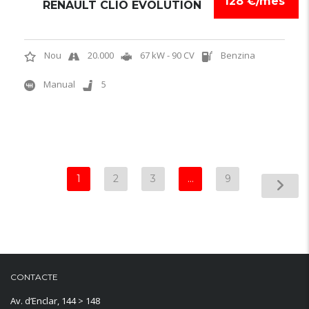
128 €/mes
RENAULT CLIO EVOLUTION
Nou
20.000
67 kW - 90 CV
Benzina
Manual
5
1
2
3
…
9
CONTACTE
Av. d’Enclar, 144 > 148