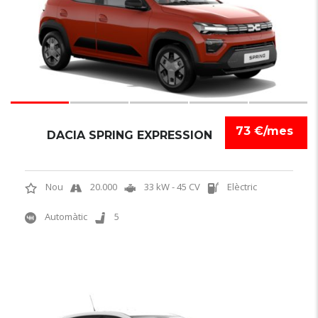
73 €/mes
DACIA SPRING EXPRESSION
Nou
20.000
33 kW - 45 CV
Elèctric
Automàtic
5
6