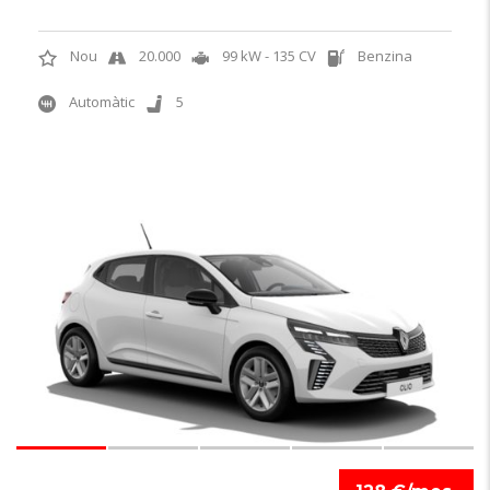
Nou
20.000
99 kW - 135 CV
Benzina
Automàtic
5
6