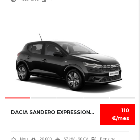
6
110
DACIA SANDERO EXPRESSION TCE
€/mes
Nou
20.000
67 kW - 90 CV
Benzina