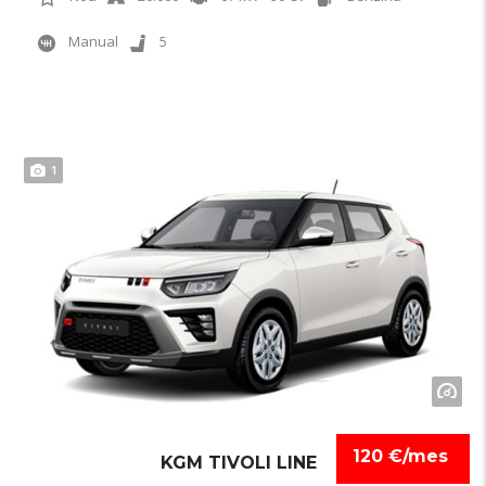
Manual
5
1
120 €/mes
KGM TIVOLI LINE