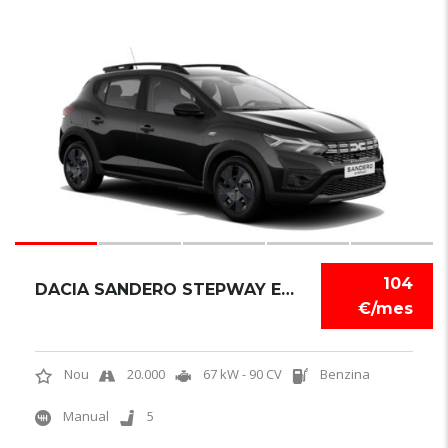
6
104
DACIA SANDERO STEPWAY EXPRESSION
€/mes
Nou
20.000
67 kW - 90 CV
Benzina
Manual
5