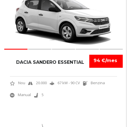
94 €/mes
DACIA SANDERO ESSENTIAL
Nou
20.000
67 kW - 90 CV
Benzina
Manual
5