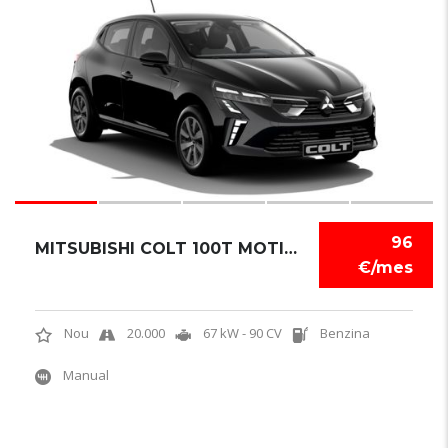
5
96
MITSUBISHI COLT 100T MOTION
€/mes
Nou
20.000
67 kW - 90 CV
Benzina
Manual