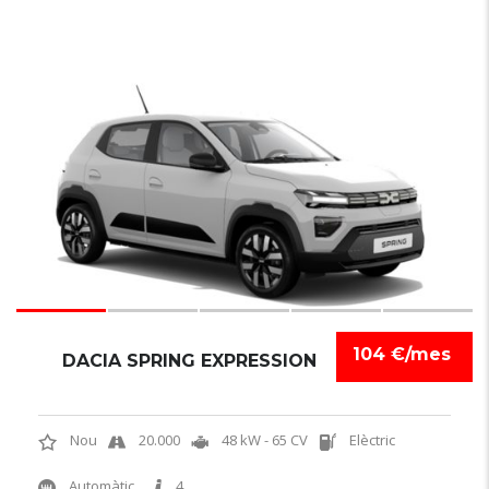
6
104 €/mes
DACIA SPRING EXPRESSION
Nou
20.000
48 kW - 65 CV
Elèctric
Automàtic
4