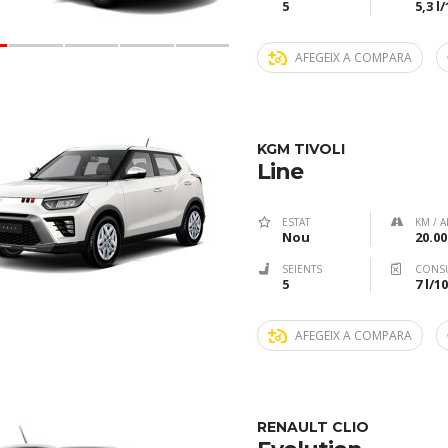
5
5,3 l
AFEGEIX A COMPARA
KGM TIVOLI
Line
ESTAT
KM / A
Nou
20.00
SEIENTS
CONS
5
7 l/
AFEGEIX A COMPARA
RENAULT CLIO