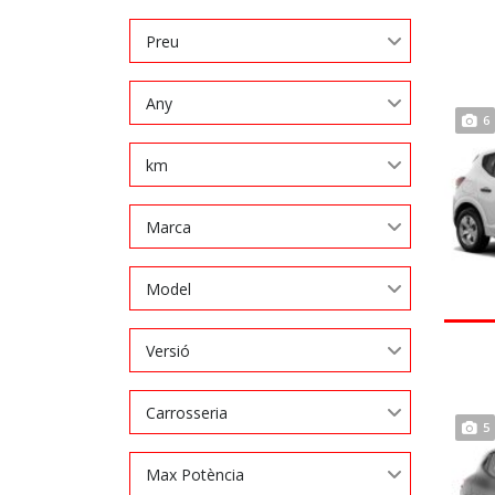
Preu
Any
6
km
Marca
Model
Versió
Carrosseria
5
Max Potència