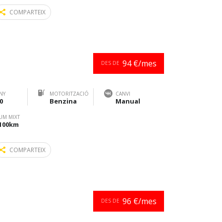
COMPARTEIX
94 €/mes
DES DE
NY
MOTORITZACIÓ
CANVI
0
Benzina
Manual
UM MIXT
/100km
COMPARTEIX
96 €/mes
DES DE