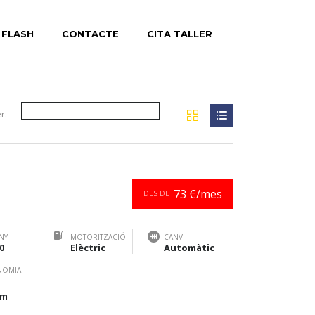
 FLASH
CONTACTE
CITA TALLER
r:
73 €/mes
DES DE
NY
MOTORITZACIÓ
CANVI
0
Elèctric
Automàtic
NOMIA
km