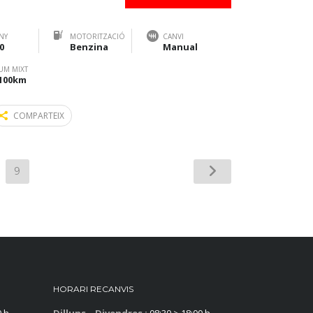
NY
MOTORITZACIÓ
CANVI
0
Benzina
Manual
UM MIXT
/100km
COMPARTEIX
9
HORARI RECANVIS