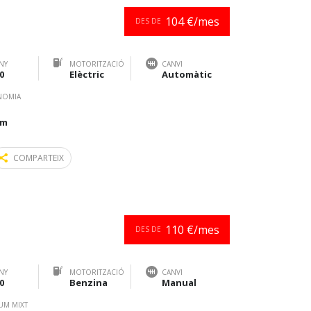
104 €/mes
DES DE
NY
MOTORITZACIÓ
CANVI
0
Elèctric
Automàtic
NOMIA
km
COMPARTEIX
110 €/mes
DES DE
NY
MOTORITZACIÓ
CANVI
0
Benzina
Manual
UM MIXT