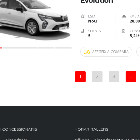
Evolution
ESTAT
KM / A
Nou
20.00
SEIENTS
CONS
5
5,2 l
AFEGEIX A COMPARA
1
2
3
…
I CONCESSIONARIS
HORARI TALLERS