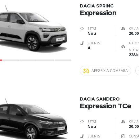
DACIA SPRING
Expression
ESTAT
KM / A
Nou
20.00
SEIENTS
AUTO
4
MIXTA
228 
AFEGEIX A COMPARA
DACIA SANDERO
Expression TCe
ESTAT
KM / A
Nou
20.00
SEIENTS
CONS