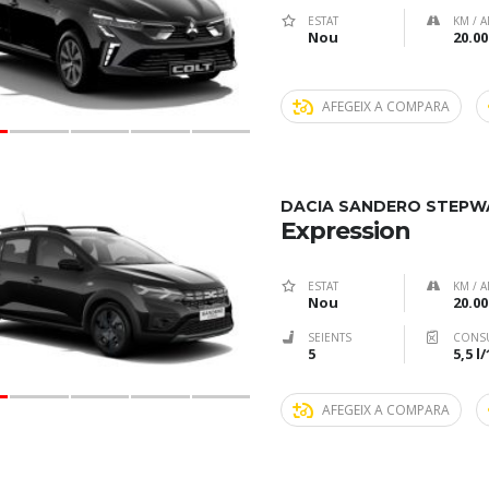
ESTAT
KM / A
Nou
20.00
AFEGEIX A COMPARA
DACIA SANDERO STEPW
Expression
ESTAT
KM / A
Nou
20.00
SEIENTS
CONS
5
5,5 l
AFEGEIX A COMPARA