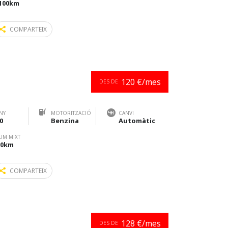
/100km
COMPARTEIX
120 €/mes
DES DE
NY
MOTORITZACIÓ
CANVI
0
Benzina
Automàtic
UM MIXT
100km
COMPARTEIX
128 €/mes
DES DE