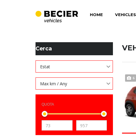
HOME
VEHICLES
BECIER MOBILITAT
>
LISTINGS
>
AIRBAGS POSTERIORS
VE
Cerca
Estat
6
Max km / Any
QUOTA