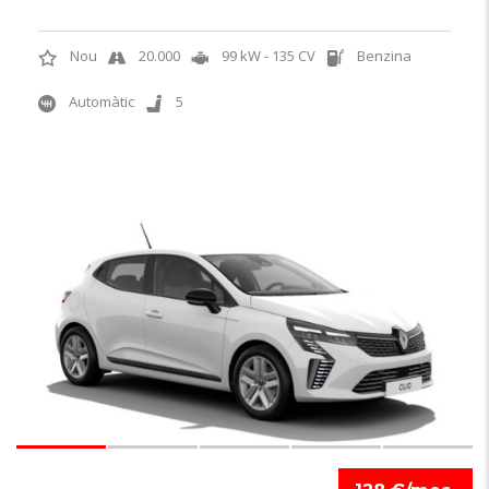
Nou
20.000
99 kW - 135 CV
Benzina
Automàtic
5
6