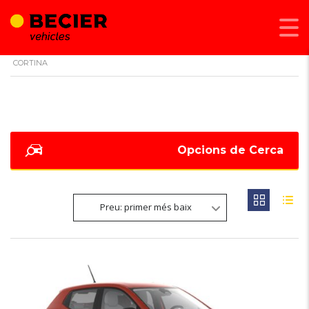
BECIER MOBILITAT
>
LISTINGS
>
AIRBAGS LATERALS + FRONT MITJÀ +
CORTINA
Opcions de Cerca
Preu: primer més baix
6