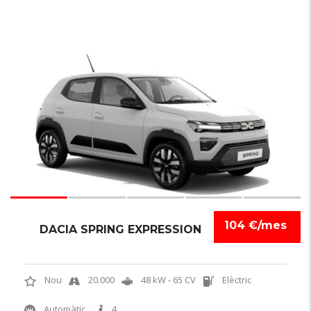
6
104 €/mes
DACIA SPRING EXPRESSION
Nou
20.000
48 kW - 65 CV
Elèctric
Automàtic
4