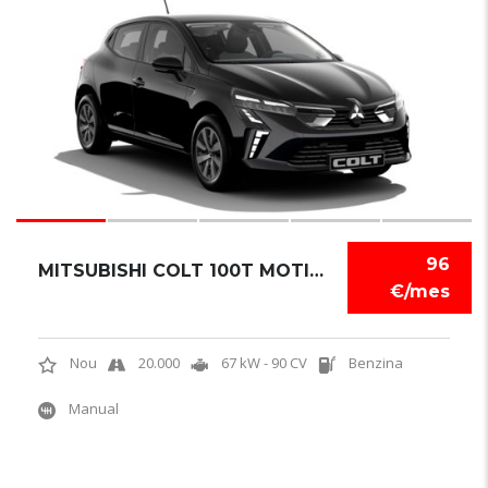
5
96
MITSUBISHI COLT 100T MOTION
€/mes
Nou
20.000
67 kW - 90 CV
Benzina
Manual