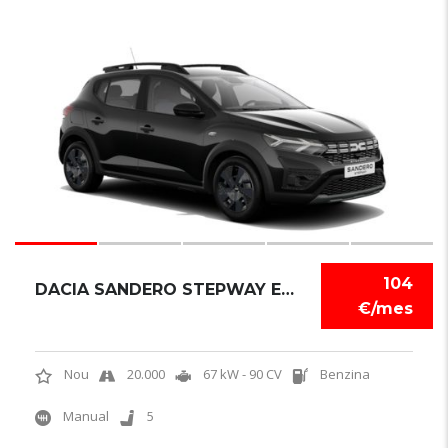
6
104
DACIA SANDERO STEPWAY EXPRESSION
€/mes
Nou
20.000
67 kW - 90 CV
Benzina
Manual
5