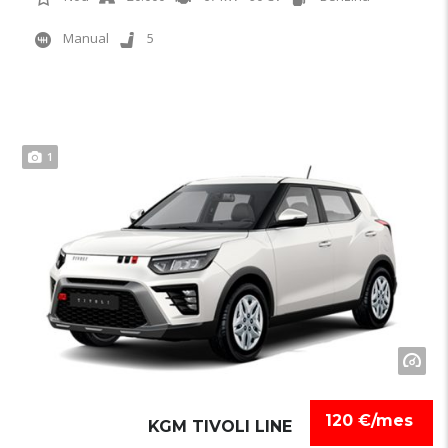
Manual
5
1
120 €/mes
KGM TIVOLI LINE