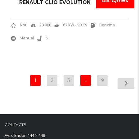
128 €/mes
RENAULT CLIO EVOLUTION
Nou
20.000
67 kW - 90 CV
Benzina
Manual
5
1
2
3
…
9
CONTACTE
Av. d’Enclar, 144 > 148