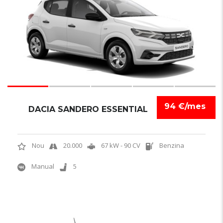
94 €/mes
DACIA SANDERO ESSENTIAL
Nou
20.000
67 kW - 90 CV
Benzina
Manual
5