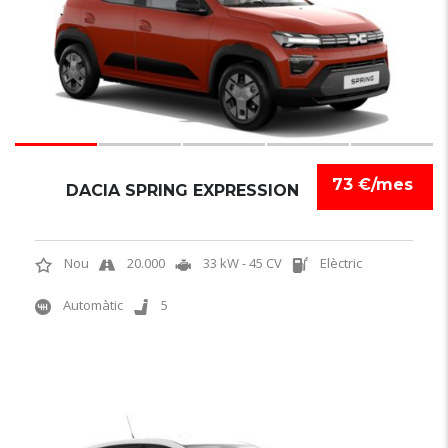
73 €/mes
DACIA SPRING EXPRESSION
Nou
20.000
33 kW - 45 CV
Elèctric
Automàtic
5
6