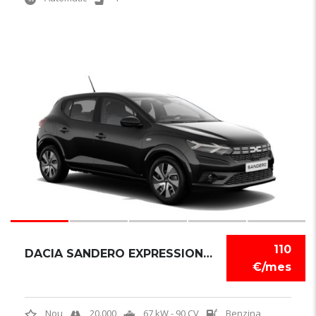
6
110
DACIA SANDERO EXPRESSION TCE
€/mes
Nou
20.000
67 kW - 90 CV
Benzina