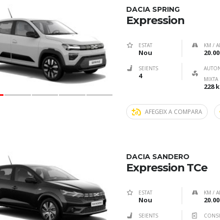
DACIA SPRING
Expression
ESTAT
KM / A
Nou
20.00
SEIENTS
AUTO
4
MIXTA
228 
AFEGEIX A COMPARA
DACIA SANDERO
Expression TCe
ESTAT
KM / A
Nou
20.00
SEIENTS
CONS