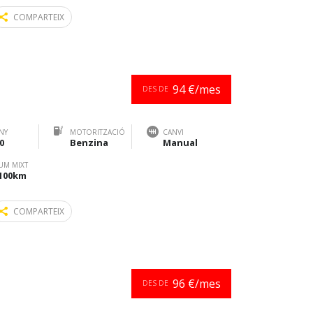
COMPARTEIX
94 €/mes
DES DE
NY
MOTORITZACIÓ
CANVI
0
Benzina
Manual
UM MIXT
/100km
COMPARTEIX
96 €/mes
DES DE