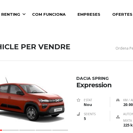
 RENTING
COM FUNCIONA
EMPRESES
OFERTES
 LATERALS + CORTINA
HICLE PER VENDRE
Ordena Pe
DACIA SPRING
Expression
ESTAT
KM / A
Nou
20.00
SEIENTS
AUTO
5
MIXTA
225 