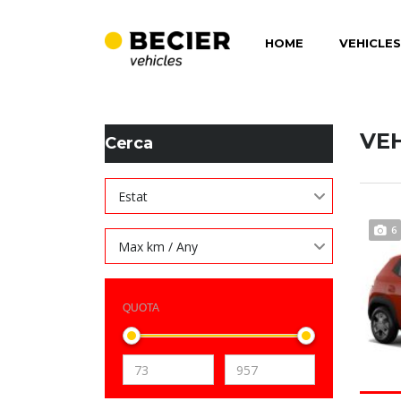
HOME
VEHICLES
BECIER MOBILITAT
>
LISTINGS
>
AIRBAGS DAVANTERS +
VE
Cerca
Estat
6
Max km / Any
QUOTA