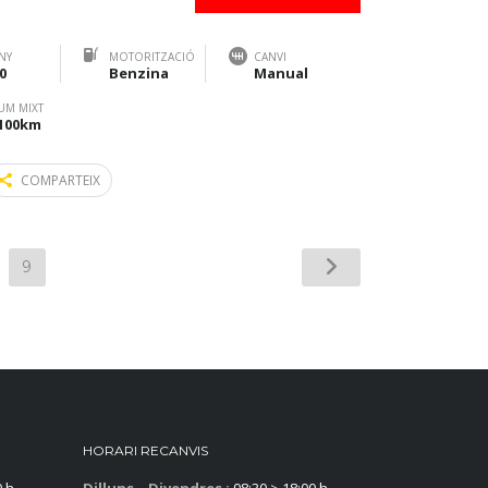
NY
MOTORITZACIÓ
CANVI
0
Benzina
Manual
UM MIXT
/100km
COMPARTEIX
9
HORARI RECANVIS