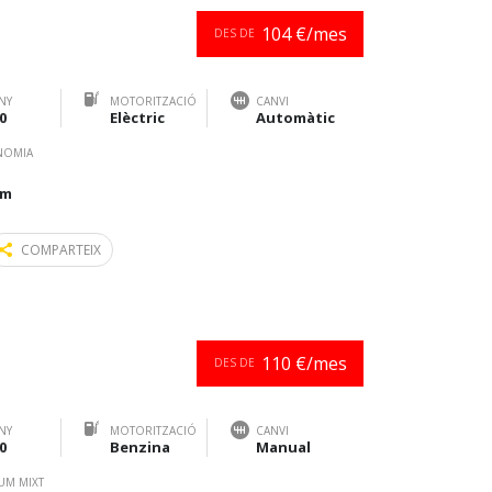
104 €/mes
DES DE
NY
MOTORITZACIÓ
CANVI
0
Elèctric
Automàtic
NOMIA
km
COMPARTEIX
110 €/mes
DES DE
NY
MOTORITZACIÓ
CANVI
0
Benzina
Manual
UM MIXT