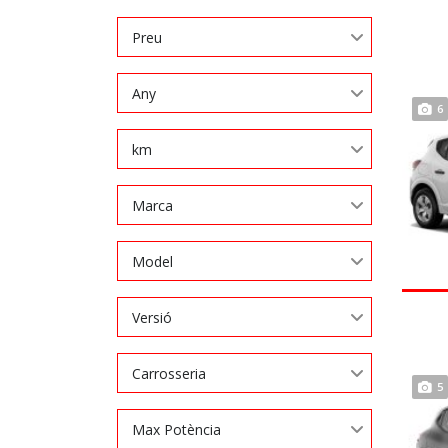
Preu
Any
6
km
Marca
Model
Versió
Carrosseria
5
Max Potència