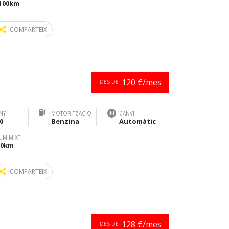
/100km
COMPARTEIX
120 €/mes
DES DE
NY
MOTORITZACIÓ
CANVI
0
Benzina
Automàtic
UM MIXT
100km
COMPARTEIX
128 €/mes
DES DE