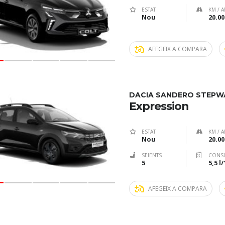
ESTAT
KM / A
Nou
20.00
AFEGEIX A COMPARA
DACIA SANDERO STEPW
Expression
ESTAT
KM / A
Nou
20.00
SEIENTS
CONS
5
5,5 l
AFEGEIX A COMPARA