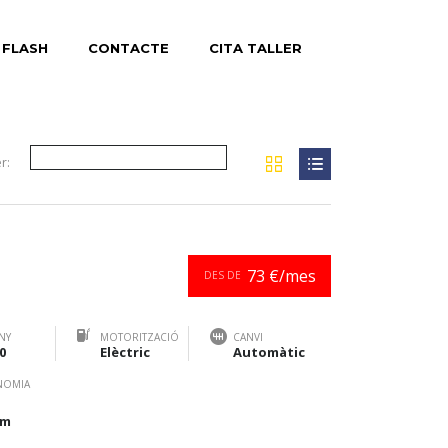
 FLASH
CONTACTE
CITA TALLER
r:
73 €/mes
DES DE
NY
MOTORITZACIÓ
CANVI
0
Elèctric
Automàtic
NOMIA
km