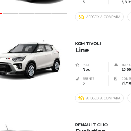
5
5,3 l
AFEGEIX A COMPARA
KGM TIVOLI
Line
ESTAT
KM / A
Nou
20.00
SEIENTS
CONS
5
7 l/
AFEGEIX A COMPARA
RENAULT CLIO