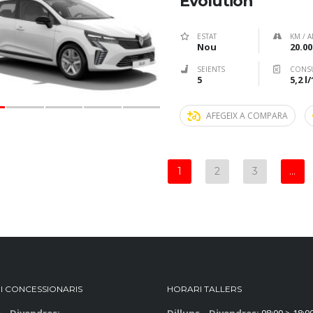
Evolution
ESTAT
KM / A
Nou
20.00
SEIENTS
CONS
5
5,2 l
AFEGEIX A COMPARA
1
2
3
…
I CONCESSIONARIS
HORARI TALLERS