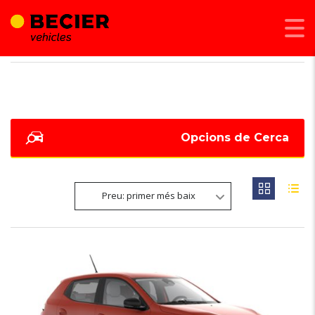
BECIER MOBILITAT
>
LISTINGS
>
AIRBAG CONDUCTOR
Opcions de Cerca
Preu: primer més baix
6