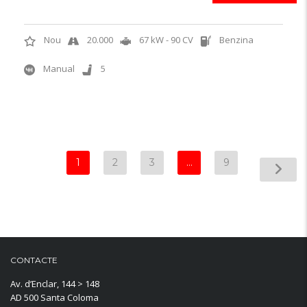
Nou
20.000
67 kW - 90 CV
Benzina
Manual
5
1
2
3
…
9
CONTACTE
Av. d’Enclar, 144 > 148
AD 500 Santa Coloma