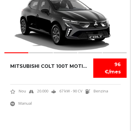
96
MITSUBISHI COLT 100T MOTION
€/mes
Nou
20.000
67 kW - 90 CV
Benzina
Manual