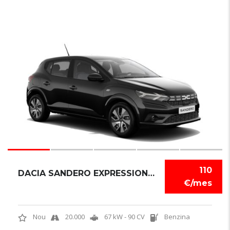
6
110
DACIA SANDERO EXPRESSION TCE
€/mes
Nou
20.000
67 kW - 90 CV
Benzina