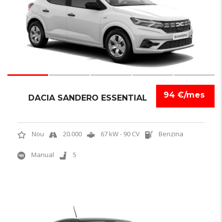
94 €/mes
DACIA SANDERO ESSENTIAL
Nou
20.000
67 kW - 90 CV
Benzina
Manual
5
5