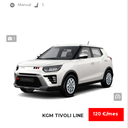
Manual
5
1
120 €/mes
KGM TIVOLI LINE