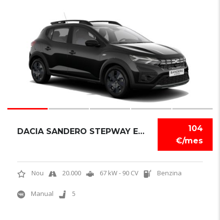
6
104
DACIA SANDERO STEPWAY EXPRESSION
€/mes
Nou
20.000
67 kW - 90 CV
Benzina
Manual
5