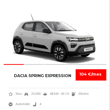
6
104 €/mes
DACIA SPRING EXPRESSION
Nou
20.000
48 kW - 65 CV
Elèctric
Automàtic
4