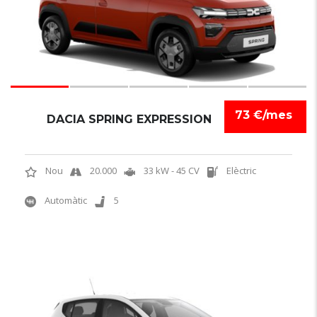
73 €/mes
DACIA SPRING EXPRESSION
Nou
20.000
33 kW - 45 CV
Elèctric
Automàtic
5
6