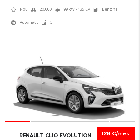
Nou
20.000
99 kW - 135 CV
Benzina
Automàtic
5
6
128 €/mes
RENAULT CLIO EVOLUTION