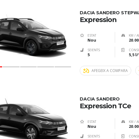
DACIA SANDERO STEPW
Expression
ESTAT
KM / A
Nou
20.00
SEIENTS
CONS
5
5,5 l
AFEGEIX A COMPARA
DACIA SANDERO
Expression TCe
ESTAT
KM / A
Nou
20.00
SEIENTS
CONS