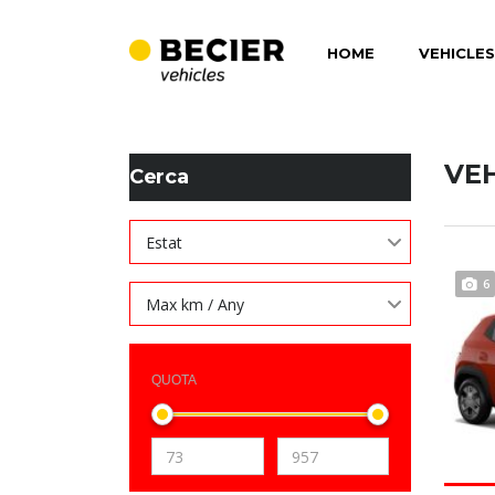
HOME
VEHICLES
BECIER MOBILITAT
>
LISTINGS
>
4 ALTAVEUS
VE
Cerca
Estat
6
Max km / Any
QUOTA