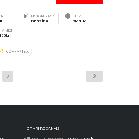
NY
MOTORITZACIÓ
CANVI
0
Benzina
Manual
UM MIXT
/100km
COMPARTEIX
9
HORARI RECANVIS