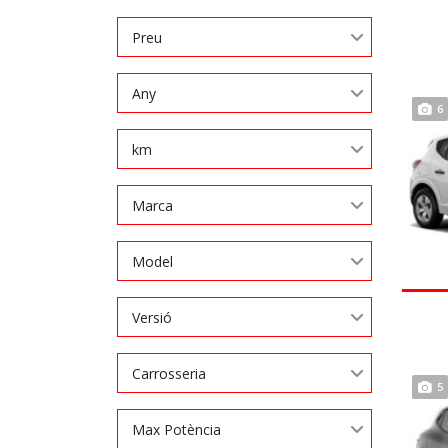
Preu
Any
6
km
Marca
Model
Versió
Carrosseria
5
Max Potència