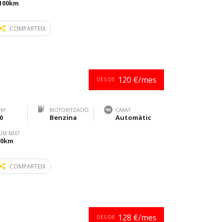
/100km
COMPARTEIX
120 €/mes
DES DE
NY
MOTORITZACIÓ
CANVI
0
Benzina
Automàtic
UM MIXT
100km
COMPARTEIX
128 €/mes
DES DE