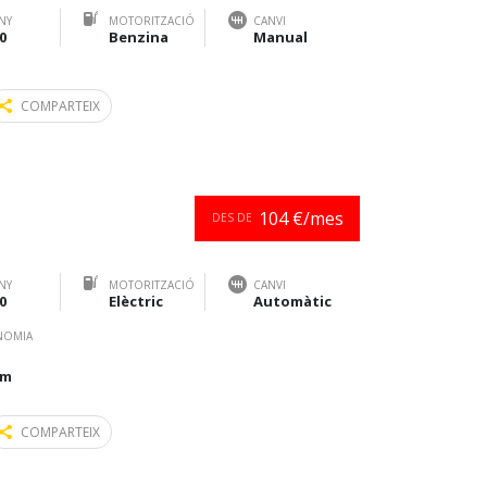
NY
MOTORITZACIÓ
CANVI
0
Benzina
Manual
COMPARTEIX
104 €/mes
DES DE
NY
MOTORITZACIÓ
CANVI
0
Elèctric
Automàtic
NOMIA
km
COMPARTEIX