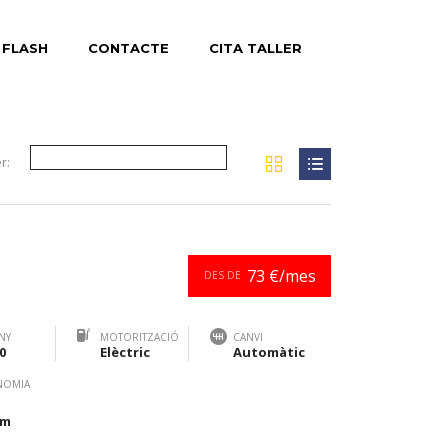
 FLASH
CONTACTE
CITA TALLER
r:
73 €/mes
DES DE
NY
MOTORITZACIÓ
CANVI
0
Elèctric
Automàtic
NOMIA
km