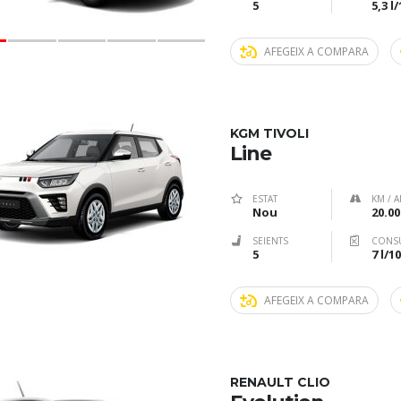
5
5,3 l
AFEGEIX A COMPARA
KGM TIVOLI
Line
ESTAT
KM / A
Nou
20.00
SEIENTS
CONS
5
7 l/
AFEGEIX A COMPARA
RENAULT CLIO