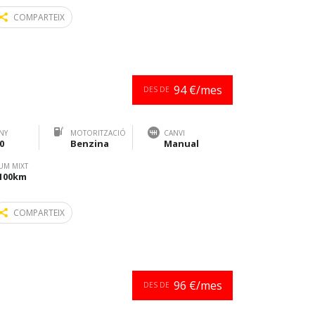
COMPARTEIX
94 €/mes
DES DE
NY
MOTORITZACIÓ
CANVI
0
Benzina
Manual
UM MIXT
/100km
COMPARTEIX
96 €/mes
DES DE