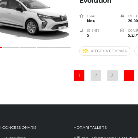
Evolution
ESTAT
KM / A
Nou
20.00
SEIENTS
CONS
5
5,2 l
AFEGEIX A COMPARA
1
2
3
…
I CONCESSIONARIS
HORARI TALLERS