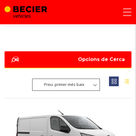
BECIER MOBILITAT
>
LISTINGS
>
TRAFIC FURGÓ
Opcions de Cerca
Preu: primer més baix
6