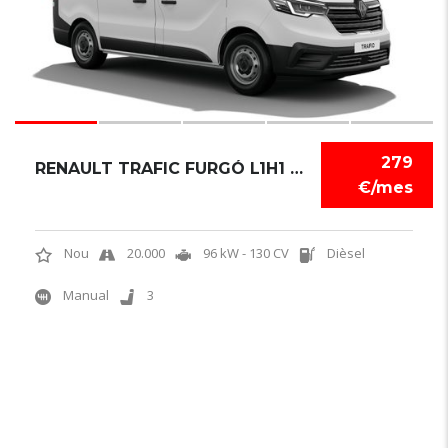
279
RENAULT TRAFIC FURGÓ L1H1 BLUE DCI
€/mes
Nou
20.000
96 kW - 130 CV
Dièsel
Manual
3