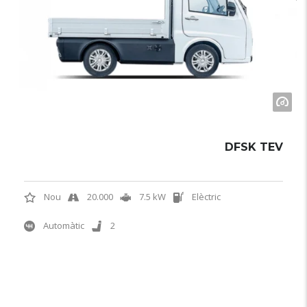
DFSK TEV
Nou
20.000
7.5 kW
Elèctric
Automàtic
2