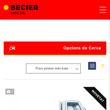
BECIER MOBILITAT
>
LISTINGS
>
TEV
Opcions de Cerca
Preu: primer més baix
NOVETAT
1