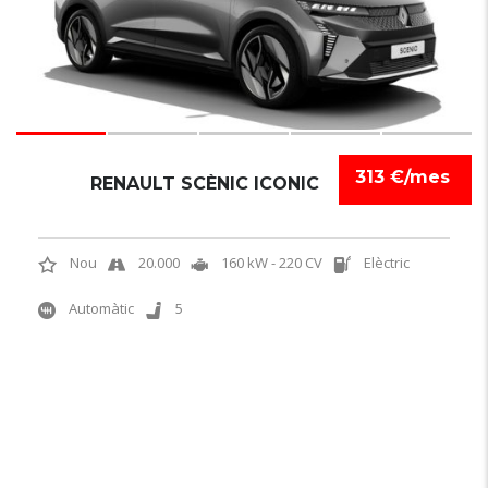
313 €/mes
RENAULT SCÈNIC ICONIC
Nou
20.000
160 kW - 220 CV
Elèctric
Automàtic
5