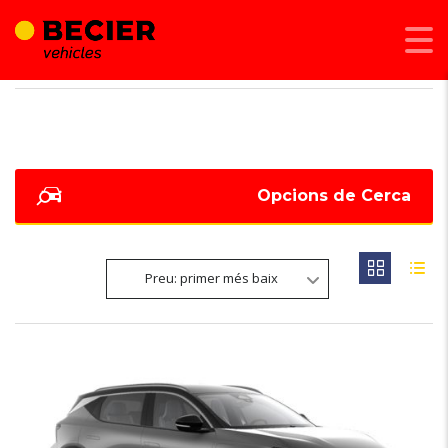
BECIER MOBILITAT
>
LISTINGS
>
SCÈNIC
Opcions de Cerca
Preu: primer més baix
6