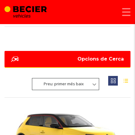
BECIER MOBILITAT
>
LISTINGS
>
R5
Opcions de Cerca
Preu: primer més baix
NOVETAT
6