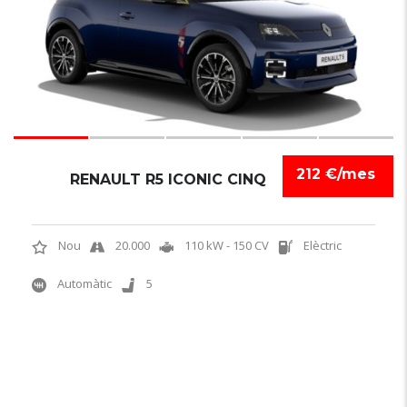
212 €/mes
RENAULT R5 ICONIC CINQ
Nou
20.000
110 kW - 150 CV
Elèctric
Automàtic
5