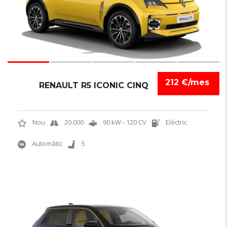
212 €/mes
RENAULT R5 ICONIC CINQ
Nou
20.000
90 kW - 120 CV
Elèctric
Automàtic
5
NOVETAT
6