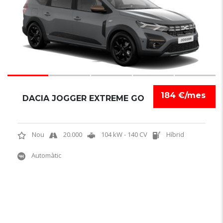
184 €/mes
DACIA JOGGER EXTREME GO
Nou
20.000
104 kW - 140 CV
Híbrid
Automàtic