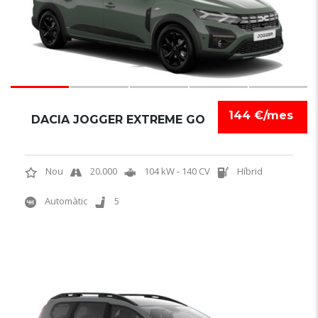
144 €/mes
DACIA JOGGER EXTREME GO
Nou
20.000
104 kW - 140 CV
Híbrid
Automàtic
5
6