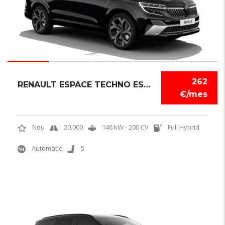
262
RENAULT ESPACE TECHNO ESPRIT ALPINE
€/mes
Nou
20.000
146 kW - 200 CV
Full Hybrid
Automàtic
5
6