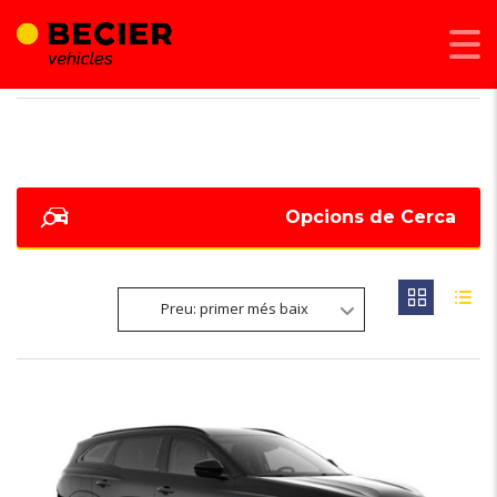
BECIER MOBILITAT
>
LISTINGS
>
ESPACE
Opcions de Cerca
Preu: primer més baix
6