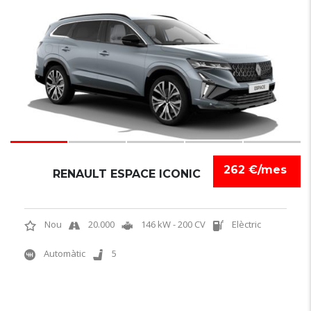
6
262 €/mes
RENAULT ESPACE ICONIC
Nou
20.000
146 kW - 200 CV
Elèctric
Automàtic
5