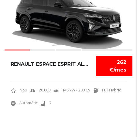
262
RENAULT ESPACE ESPRIT ALPINE
€/mes
Nou
20.000
146 kW - 200 CV
Full Hybrid
Automàtic
7