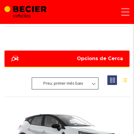
BECIER MOBILITAT
>
LISTINGS
>
CAPTUR
Opcions de Cerca
Preu: primer més baix
6