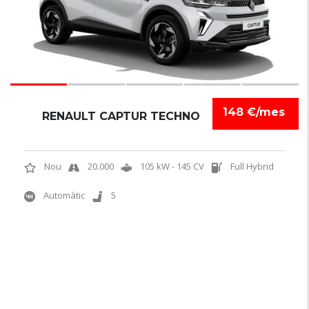
148 €/mes
RENAULT CAPTUR TECHNO
Nou
20.000
105 kW - 145 CV
Full Hybrid
Automàtic
5