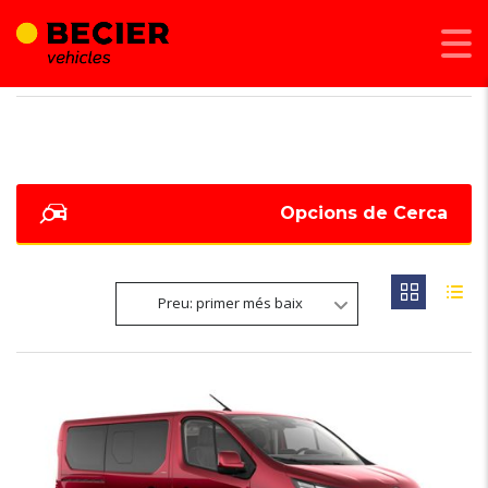
BECIER MOBILITAT
>
LISTINGS
>
8
Opcions de Cerca
Preu: primer més baix
6