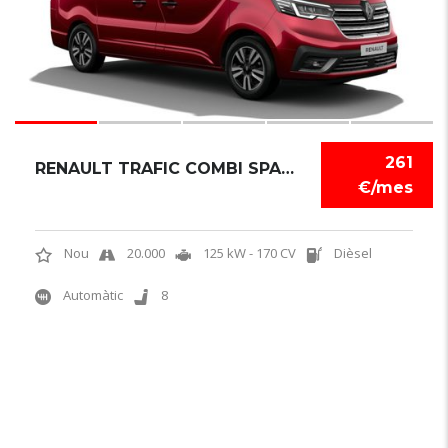
261
RENAULT TRAFIC COMBI SPACECLASS
€/mes
Nou
20.000
125 kW - 170 CV
Dièsel
Automàtic
8