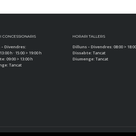
I CONCESSIONARIS
HORARI TALLERS
s – Divendres:
Dilluns – Divendres:
08:00 > 18:0
13:00 h · 15:00 > 19:00 h
Dissabte:
Tancat
te:
09:00 > 13:00 h
Diumenge:
Tancat
nge:
Tancat