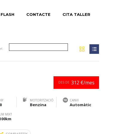
 FLASH
CONTACTE
CITA TALLER
r:
312 €/mes
DES DE
NY
MOTORITZACIÓ
CANVI
0
Benzina
Automàtic
UM MIXT
/100km