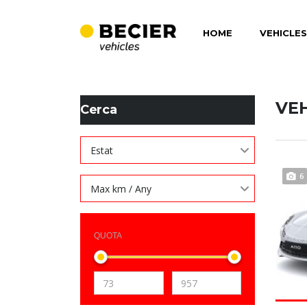
HOME
VEHICLES
BECIER MOBILITAT
>
LISTINGS
>
2
VE
Cerca
Estat
6
Max km / Any
QUOTA