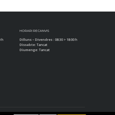
HORARI RECANVIS
0 h
Dilluns – Divendres :
08:30 > 18:00 h
Dissabte:
Tancat
Diumenge:
Tancat