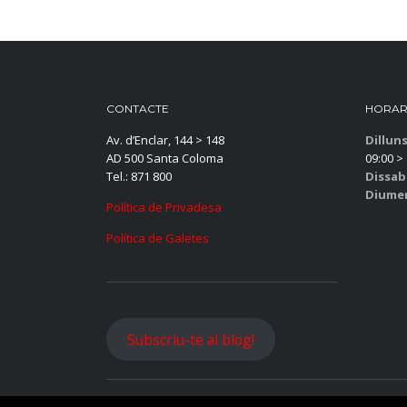
CONTACTE
HORAR
Av. d’Enclar, 144 > 148
Dillun
AD 500 Santa Coloma
09:00 > 
Tel.: 871 800
Dissab
Diume
Política de Privadesa
Política de Galetes
Subscriu-te al blog!