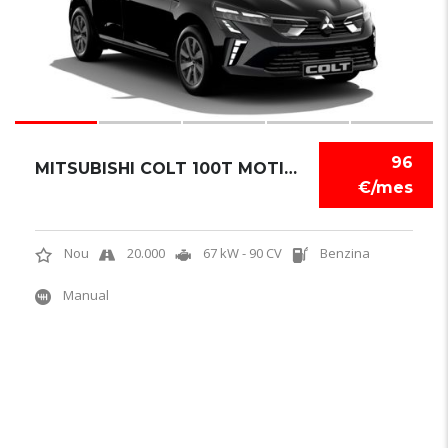
96
MITSUBISHI COLT 100T MOTION
€/mes
Nou
20.000
67 kW - 90 CV
Benzina
Manual