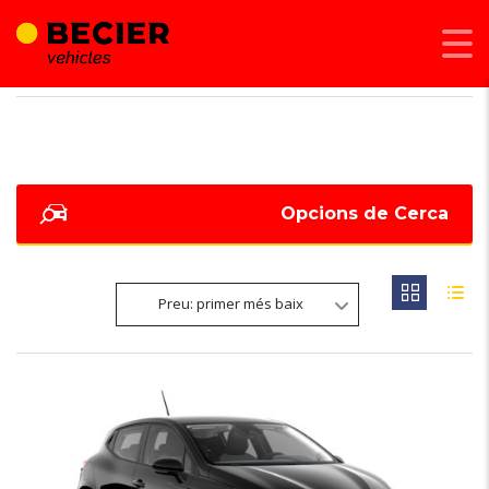
BECIER MOBILITAT
>
LISTINGS
>
96
Opcions de Cerca
Preu: primer més baix
5