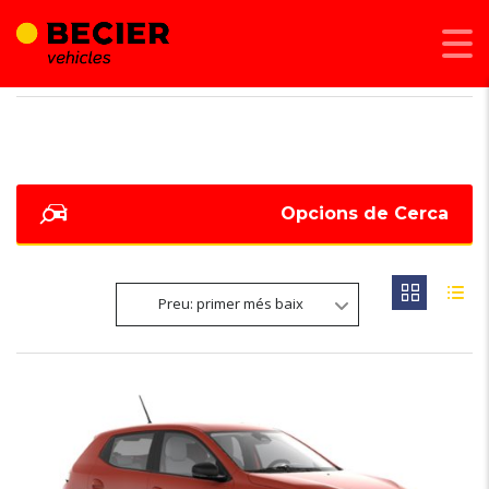
BECIER MOBILITAT
>
LISTINGS
>
73
Opcions de Cerca
Preu: primer més baix
6