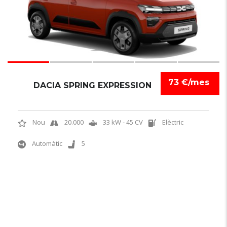
73 €/mes
DACIA SPRING EXPRESSION
Nou
20.000
33 kW - 45 CV
Elèctric
Automàtic
5