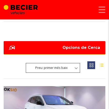
BECIER MOBILITAT
>
LISTINGS
>
414
Opcions de Cerca
Preu: primer més baix
6
OCASIÓ