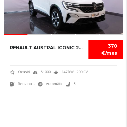
370
RENAULT AUSTRAL ICONIC 2023
€/mes
Ocasió
51000
147 kW - 200 CV
Benzina
...
Automàtic
5