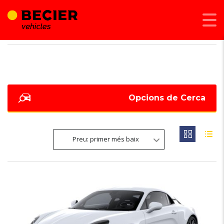
BECIER MOBILITAT
>
LISTINGS
>
312
Opcions de Cerca
Preu: primer més baix
6