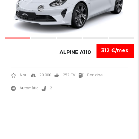
312 €/mes
ALPINE A110
Nou
20.000
252 CV
Benzina
Automàtic
2