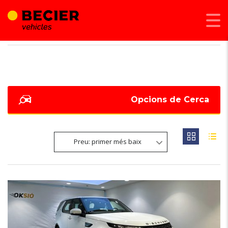
BECIER MOBILITAT
>
LISTINGS
>
278
Opcions de Cerca
Preu: primer més baix
7
OCASIÓ