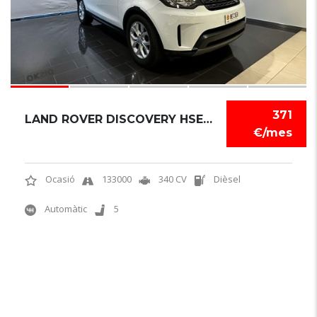
371
LAND ROVER DISCOVERY HSE 2017
€/mes
Ocasió
133000
340 CV
Dièsel
Automàtic
5