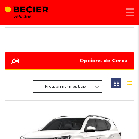
BECIER MOBILITAT
>
LISTINGS
>
234
Opcions de Cerca
Preu: primer més baix
6