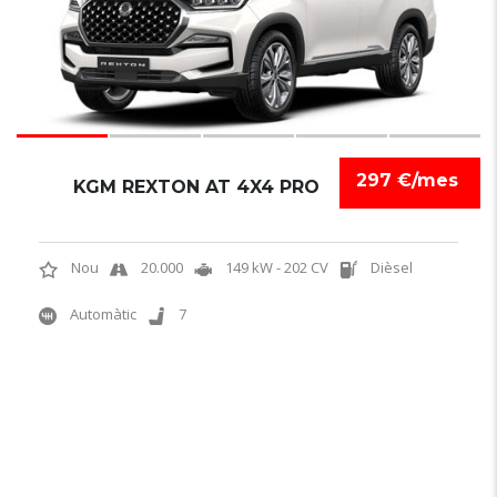
297 €/mes
KGM REXTON AT 4X4 PRO
Nou
20.000
149 kW - 202 CV
Dièsel
Automàtic
7