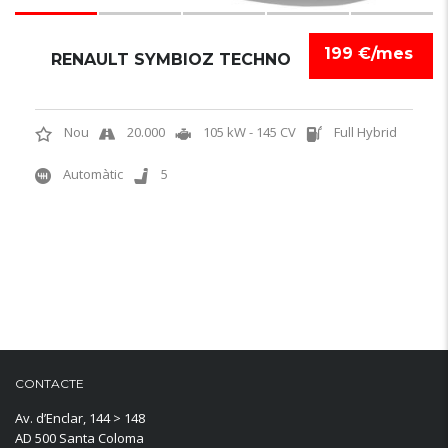
199 €/mes
RENAULT SYMBIOZ TECHNO
Nou
20.000
105 kW - 145 CV
Full Hybrid
Automàtic
5
CONTACTE
Av. d’Enclar, 144 > 148
AD 500 Santa Coloma