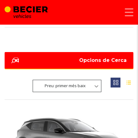
BECIER MOBILITAT
>
LISTINGS
>
193
Opcions de Cerca
Preu: primer més baix
6