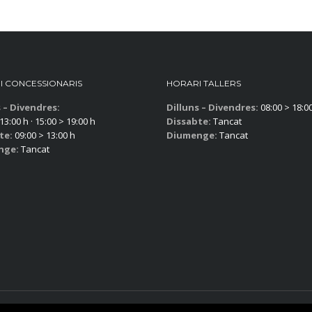
I CONCESSIONARIS
HORARI TALLERS
s – Divendres:
Dilluns – Divendres:
08:00 > 18:0
13:00 h · 15:00 > 19:00 h
Dissabte:
Tancat
te:
09:00 > 13:00 h
Diumenge:
Tancat
nge:
Tancat