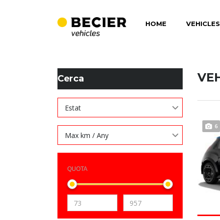
HOME
VEHICLES
BECIER MOBILITAT
>
LISTINGS
>
189
VE
Cerca
Estat
6
Max km / Any
QUOTA