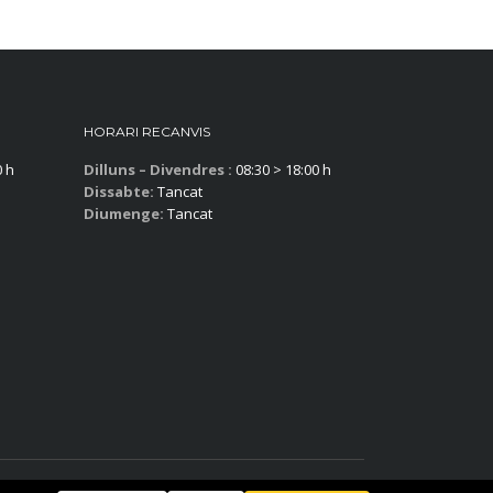
HORARI RECANVIS
0 h
Dilluns – Divendres :
08:30 > 18:00 h
Dissabte:
Tancat
Diumenge:
Tancat