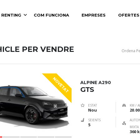
 RENTING
COM FUNCIONA
EMPRESES
OFERTES
HICLE PER VENDRE
Ordena Pe
NOVETAT
ALPINE A290
GTS
ESTAT
KM / A
Nou
20.00
SEIENTS
AUTO
5
MIXTA
360 