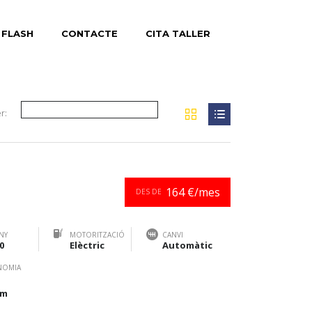
 FLASH
CONTACTE
CITA TALLER
r:
164 €/mes
DES DE
NY
MOTORITZACIÓ
CANVI
0
Elèctric
Automàtic
NOMIA
km