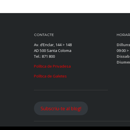
CONTACTE
HORAR
Av. d’Enclar, 144 > 148
Dillun
AD 500 Santa Coloma
09:00 > 
Tel.: 871 800
Dissab
Diume
Política de Privadesa
Política de Galetes
Subscriu-te al blog!