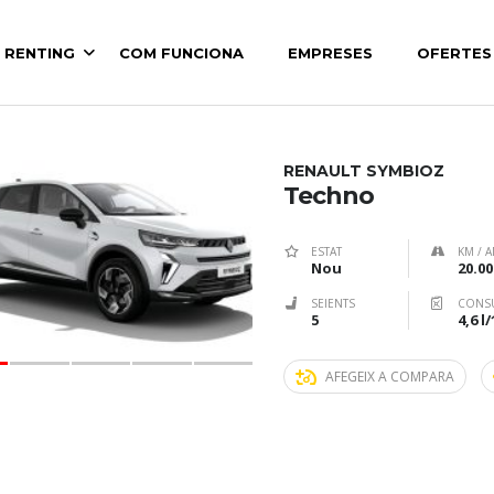
HICLE PER VENDRE
 RENTING
COM FUNCIONA
EMPRESES
OFERTES
Ordena Pe
RENAULT SYMBIOZ
Techno
ESTAT
KM / A
Nou
20.00
SEIENTS
CONS
5
4,6 l
AFEGEIX A COMPARA