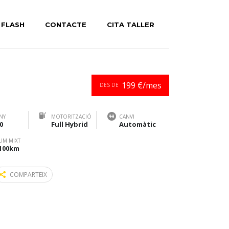
 FLASH
CONTACTE
CITA TALLER
r:
199 €/mes
DES DE
NY
MOTORITZACIÓ
CANVI
0
Full Hybrid
Automàtic
UM MIXT
/100km
COMPARTEIX