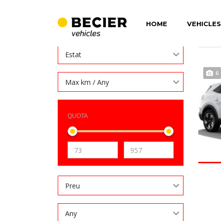
VE
Cerca
HOME
VEHICLES
Estat
6
Max km / Any
QUOTA
Preu
Any