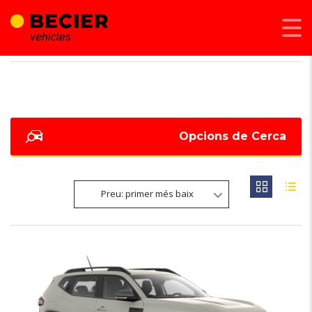
BECIER MOBILITAT
>
LISTINGS
>
149
Opcions de Cerca
Preu: primer més baix
6