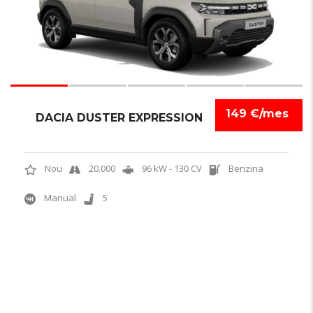
149 €/mes
DACIA DUSTER EXPRESSION
Nou
20.000
96 kW - 130 CV
Benzina
Manual
5