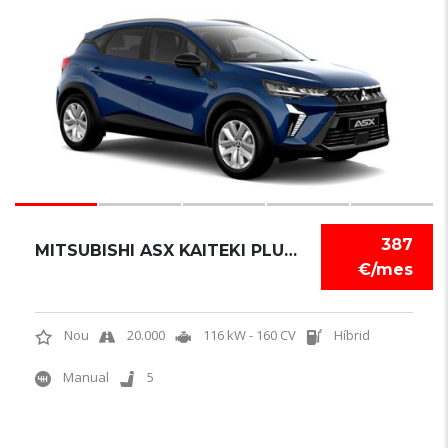
6
387
MITSUBISHI ASX KAITEKI PLUS 180 HEV
€/mes
Nou
20.000
116 kW - 160 CV
Híbrid
Manual
5