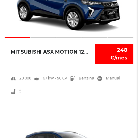
248
MITSUBISHI ASX MOTION 120T
€/mes
20.000
67 kW - 90 CV
Benzina
Manual
5
6