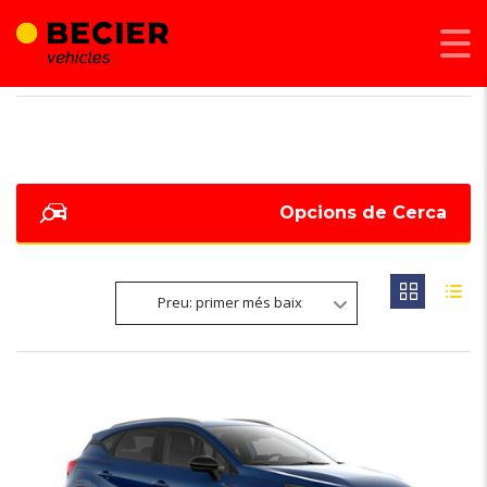
BECIER MOBILITAT
>
LISTINGS
>
124
Opcions de Cerca
Preu: primer més baix
6