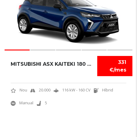
331
MITSUBISHI ASX KAITEKI 180 HEV
€/mes
Nou
20.000
116 kW - 160 CV
Híbrid
Manual
5