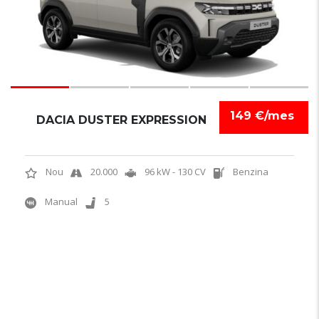
149 €/mes
DACIA DUSTER EXPRESSION
Nou
20.000
96 kW - 130 CV
Benzina
Manual
5