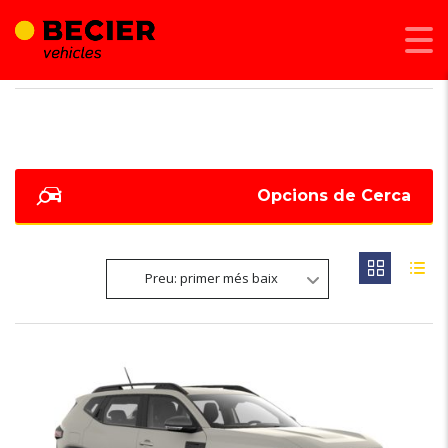
BECIER MOBILITAT
>
LISTINGS
>
123
Opcions de Cerca
Preu: primer més baix
6