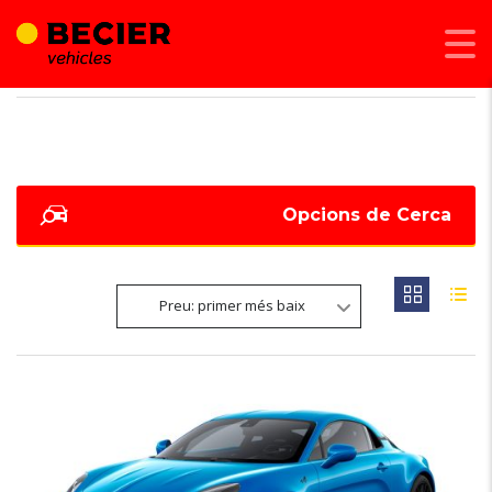
BECIER MOBILITAT
>
LISTINGS
>
957
Opcions de Cerca
Preu: primer més baix
6