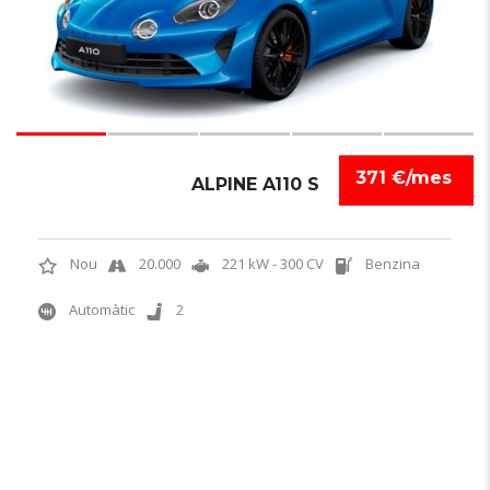
371 €/mes
ALPINE A110 S
Nou
20.000
221 kW - 300 CV
Benzina
Automàtic
2