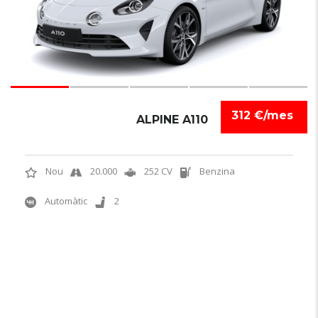
312 €/mes
ALPINE A110
Nou
20.000
252 CV
Benzina
Automàtic
2