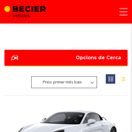
BECIER MOBILITAT
>
LISTINGS
>
57362
Opcions de Cerca
Preu: primer més baix
6