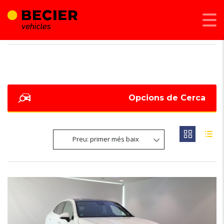
BECIER MOBILITAT
>
LISTINGS
>
53900
Opcions de Cerca
Preu: primer més baix
5
OCASIÓ