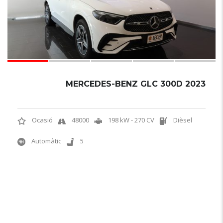
MERCEDES-BENZ GLC 300D 2023
Ocasió
48000
198 kW - 270 CV
Dièsel
Automàtic
5