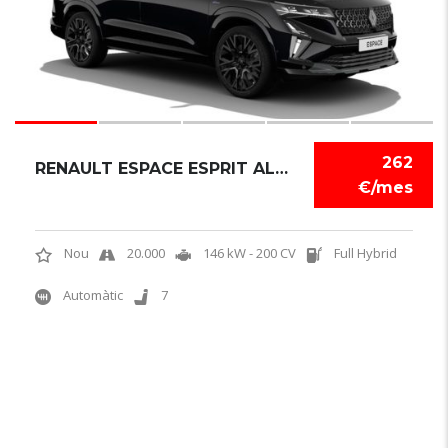
262
RENAULT ESPACE ESPRIT ALPINE
€/mes
Nou
20.000
146 kW - 200 CV
Full Hybrid
Automàtic
7