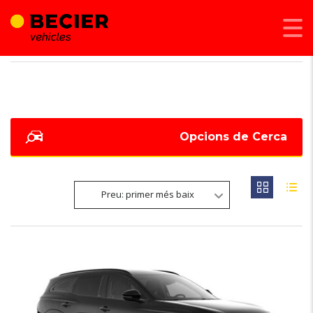
BECIER MOBILITAT
>
LISTINGS
>
42826
Opcions de Cerca
Preu: primer més baix
6