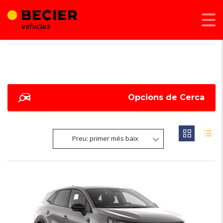
BECIER MOBILITAT
>
LISTINGS
>
42158
Opcions de Cerca
Preu: primer més baix
5