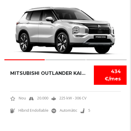
3
434
MITSUBISHI OUTLANDER KAITEKI PLUS 4X4
€/mes
Nou
20.000
225 kW - 306 CV
Híbrid Endollable
Automàtic
5