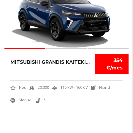
354
MITSUBISHI GRANDIS KAITEKI 180 HEV
€/mes
Nou
20.000
116 kW - 160 CV
Híbrid
Manual
5