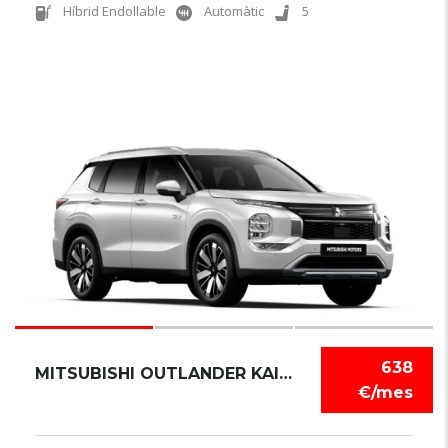
Híbrid Endollable
Automàtic
5
3
638
MITSUBISHI OUTLANDER KAITEKI PLUS 4X4
€/mes