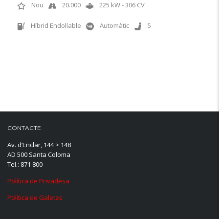
Nou
20.000
225 kW - 306 CV
Híbrid Endollable
Automàtic
5
CONTACTE
Av. d’Enclar, 144 > 148
AD 500 Santa Coloma
Tel.: 871 800
Política de Privadesa
Política de Galetes