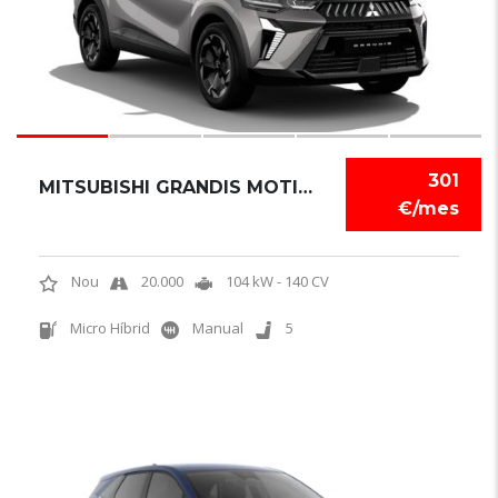
301
MITSUBISHI GRANDIS MOTION
€/mes
Nou
20.000
104 kW - 140 CV
Micro Híbrid
Manual
5
3