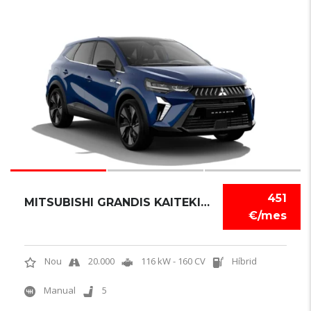
3
451
MITSUBISHI GRANDIS KAITEKI PLUS 180 HEV
€/mes
Nou
20.000
116 kW - 160 CV
Híbrid
Manual
5