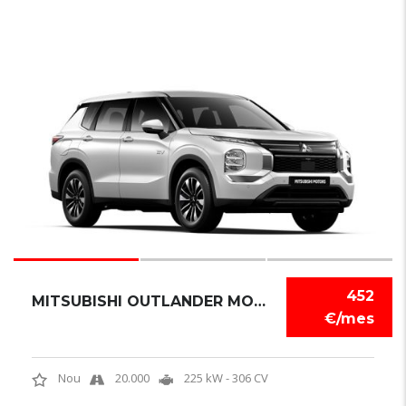
3
452
MITSUBISHI OUTLANDER MOTION
€/mes
Nou
20.000
225 kW - 306 CV