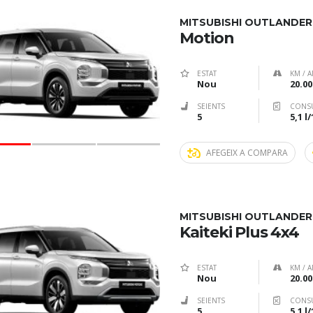
MITSUBISHI OUTLANDER
Motion
ESTAT
KM / A
Nou
20.00
SEIENTS
CONS
5
5,1 l
AFEGEIX A COMPARA
MITSUBISHI OUTLANDER
Kaiteki Plus 4x4
ESTAT
KM / A
Nou
20.00
SEIENTS
CONS
5
5,1 l