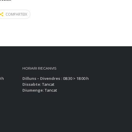
COMPARTEIX
HORARI RECANVIS
0 h
Dilluns – Divendres :
08:30 > 18:00 h
Dissabte:
Tancat
Diumenge:
Tancat