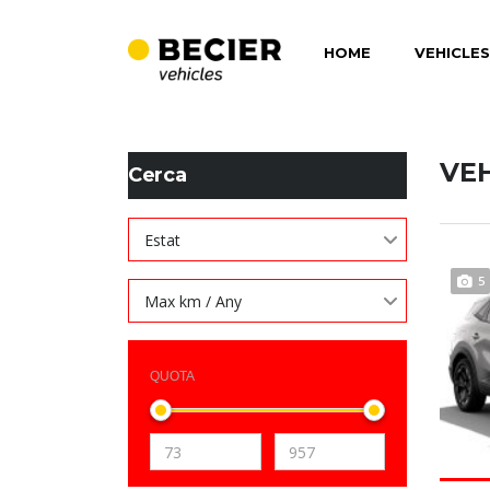
HOME
VEHICLES
BECIER MOBILITAT
>
LISTINGS
>
38500
VE
Cerca
Estat
5
Max km / Any
QUOTA