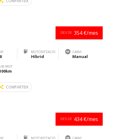
COMPARTEIX
354 €/mes
DES DE
NY
MOTORITZACIÓ
CANVI
0
Híbrid
Manual
UM MIXT
/100km
COMPARTEIX
434 €/mes
DES DE
NY
MOTORITZACIÓ
CANVI