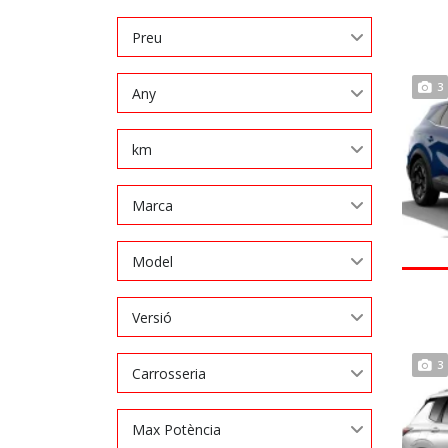
Preu
3
Any
km
Marca
Model
Versió
3
Carrosseria
Max Potència