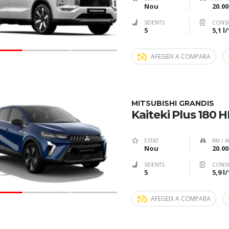
Nou
20.00
SEIENTS
CONS
5
5,1 l
AFEGEIX A COMPARA
MITSUBISHI GRANDIS
Kaiteki Plus 180 
ESTAT
KM / A
Nou
20.00
SEIENTS
CONS
5
5,9 l
AFEGEIX A COMPARA