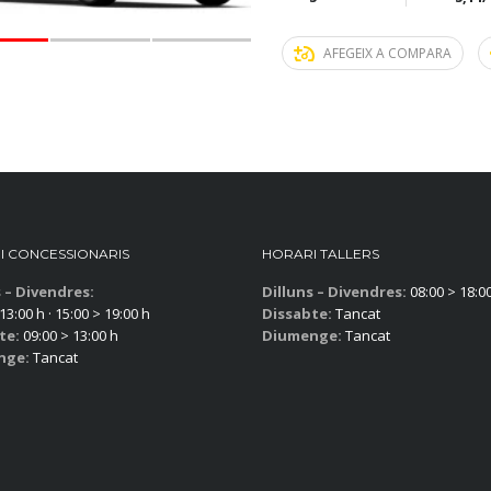
AFEGEIX A COMPARA
I CONCESSIONARIS
HORARI TALLERS
s – Divendres:
Dilluns – Divendres:
08:00 > 18:0
13:00 h · 15:00 > 19:00 h
Dissabte:
Tancat
te:
09:00 > 13:00 h
Diumenge:
Tancat
nge:
Tancat