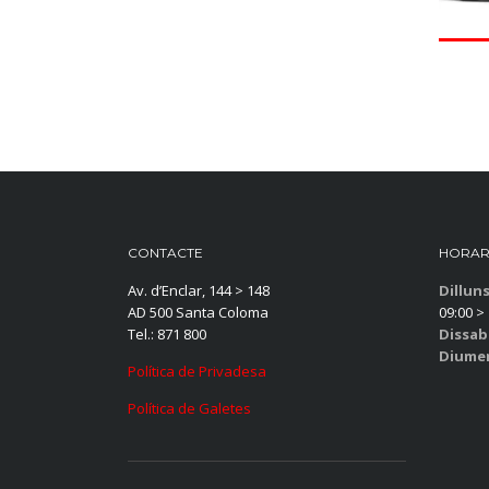
CONTACTE
HORAR
Av. d’Enclar, 144 > 148
Dillun
AD 500 Santa Coloma
09:00 > 
Tel.: 871 800
Dissab
Diume
Política de Privadesa
Política de Galetes