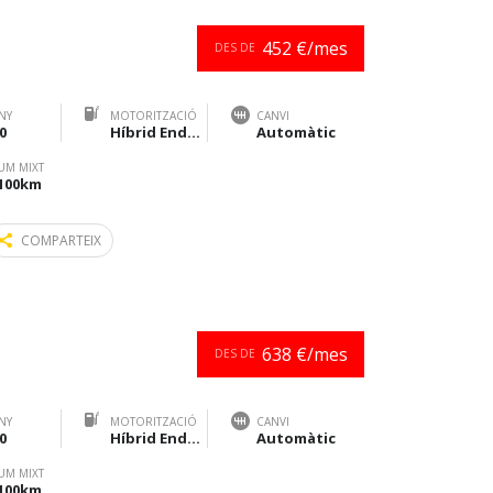
452 €/mes
DES DE
NY
MOTORITZACIÓ
CANVI
0
Híbrid Endollable
Automàtic
UM MIXT
/100km
COMPARTEIX
638 €/mes
DES DE
NY
MOTORITZACIÓ
CANVI
0
Híbrid Endollable
Automàtic
UM MIXT
/100km