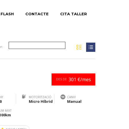
 FLASH
CONTACTE
CITA TALLER
r:
301 €/mes
DES DE
NY
MOTORITZACIÓ
CANVI
0
Micro Híbrid
Manual
UM MIXT
/100km