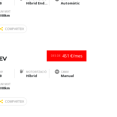
0
Híbrid Endollable
Automàtic
UM MIXT
/100km
COMPARTEIX
451 €/mes
DES DE
HEV
NY
MOTORITZACIÓ
CANVI
0
Híbrid
Manual
UM MIXT
/100km
COMPARTEIX