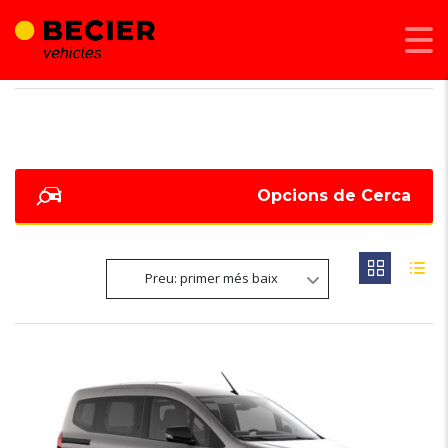
BECIER MOBILITAT
>
LISTINGS
>
339
Opcions de Cerca
Preu: primer més baix
6