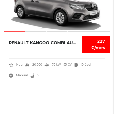
227
RENAULT KANGOO COMBI AUTHENTIC
€/mes
Nou
20.000
70 kW - 95 CV
Dièsel
Manual
5