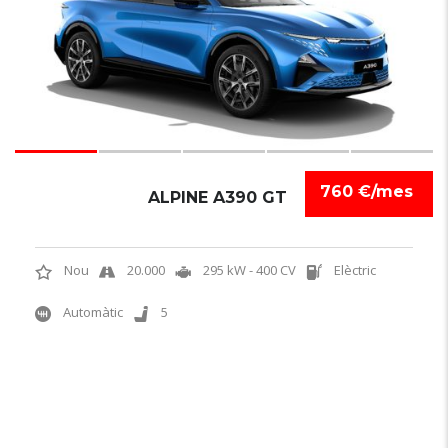
760 €/mes
ALPINE A390 GT
Nou
20.000
295 kW - 400 CV
Elèctric
Automàtic
5