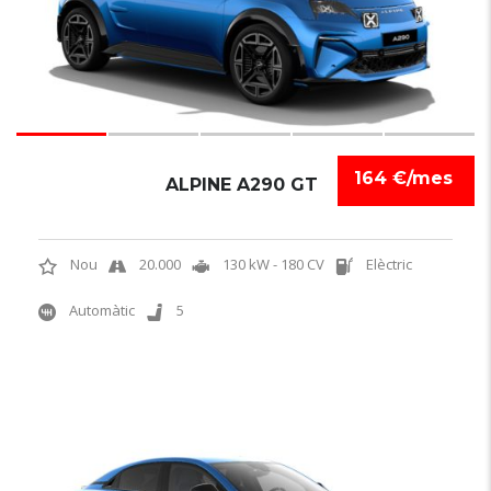
164 €/mes
ALPINE A290 GT
Nou
20.000
130 kW - 180 CV
Elèctric
Automàtic
5
NOVETAT
6