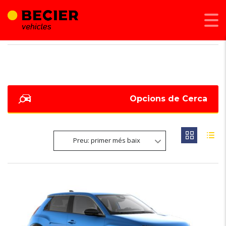
BECIER MOBILITAT
>
LISTINGS
>
32080
Opcions de Cerca
Preu: primer més baix
NOVETAT
6