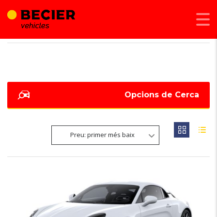
BECIER MOBILITAT
>
LISTINGS
>
312
Opcions de Cerca
Preu: primer més baix
6