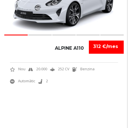
312 €/mes
ALPINE A110
Nou
20.000
252 CV
Benzina
Automàtic
2