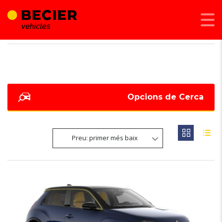
BECIER MOBILITAT
>
LISTINGS
>
30700
Opcions de Cerca
Preu: primer més baix
NOVETAT
6