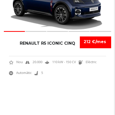
212 €/mes
RENAULT R5 ICONIC CINQ
Nou
20.000
110 kW - 150 CV
Elèctric
Automàtic
5