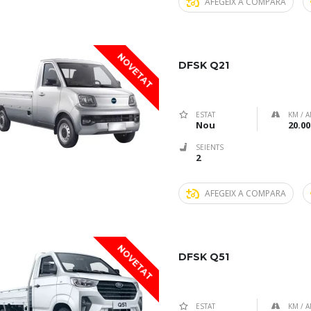
AFEGEIX A COMPARA
NOVETAT
DFSK Q21
ESTAT
KM / A
Nou
20.00
SEIENTS
2
AFEGEIX A COMPARA
NOVETAT
DFSK Q51
ESTAT
KM / A