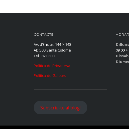
CONTACTE
HORAR
Av. d’Enclar, 144 > 148
Dillun
AD 500 Santa Coloma
09:00 > 
Tel.: 871 800
Dissab
Diume
Política de Privadesa
Política de Galetes
Subscriu-te al blog!