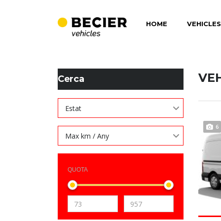
HOME
VEHICLES
BECIER MOBILITAT
>
LISTINGS
>
279
VE
Cerca
Estat
6
Max km / Any
QUOTA