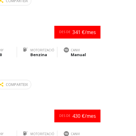
COMPARTEIX
341 €/mes
DES DE
NY
MOTORITZACIÓ
CANVI
0
Benzina
Manual
COMPARTEIX
430 €/mes
DES DE
NY
MOTORITZACIÓ
CANVI