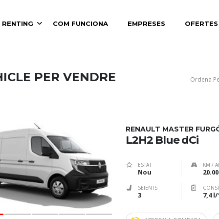
 RENTING
COM FUNCIONA
EMPRESES
OFERTES
HICLE PER VENDRE
Ordena Pe
RENAULT MASTER FURG
L2H2 Blue dCi
ESTAT
KM / A
Nou
20.00
SEIENTS
CONS
3
7,4 l