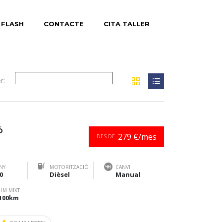
 FLASH
CONTACTE
CITA TALLER
r:
Ó
279 €/mes
DES DE
NY
MOTORITZACIÓ
CANVI
0
Dièsel
Manual
UM MIXT
/100km