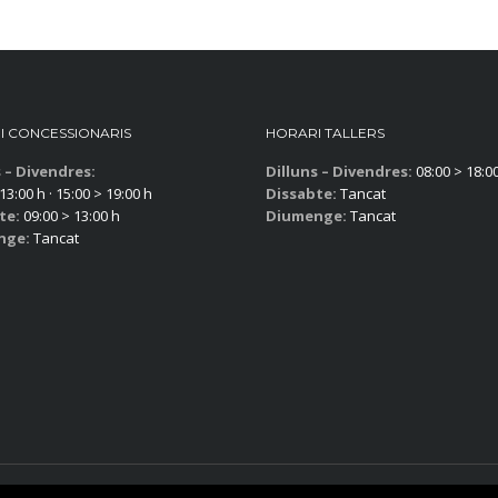
I CONCESSIONARIS
HORARI TALLERS
s – Divendres:
Dilluns – Divendres:
08:00 > 18:0
13:00 h · 15:00 > 19:00 h
Dissabte:
Tancat
te:
09:00 > 13:00 h
Diumenge:
Tancat
nge:
Tancat