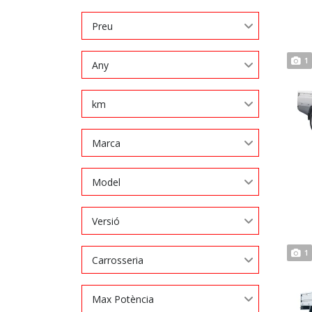
Preu
1
Any
km
Marca
Model
Versió
1
Carrosseria
Max Potència