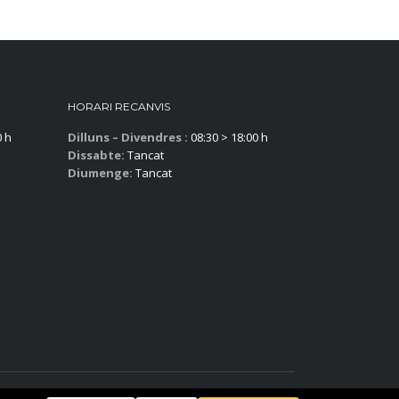
HORARI RECANVIS
0 h
Dilluns – Divendres :
08:30 > 18:00 h
Dissabte:
Tancat
Diumenge:
Tancat