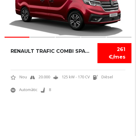
261
RENAULT TRAFIC COMBI SPACECLASS
€/mes
Nou
20.000
125 kW - 170 CV
Dièsel
Automàtic
8