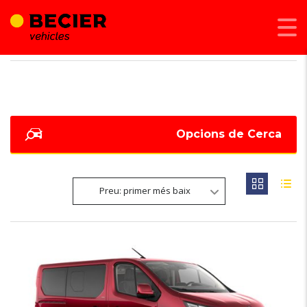
BECIER MOBILITAT
>
LISTINGS
>
261
Opcions de Cerca
Preu: primer més baix
6