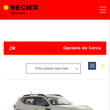
BECIER MOBILITAT
>
LISTINGS
>
25603
Opcions de Cerca
Preu: primer més baix
6