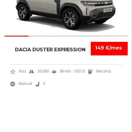
149 €/mes
DACIA DUSTER EXPRESSION
Nou
20.000
96 kW - 130 CV
Benzina
Manual
5