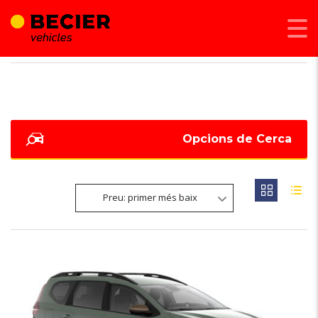
BECIER MOBILITAT
>
LISTINGS
>
25229
Opcions de Cerca
Preu: primer més baix
6