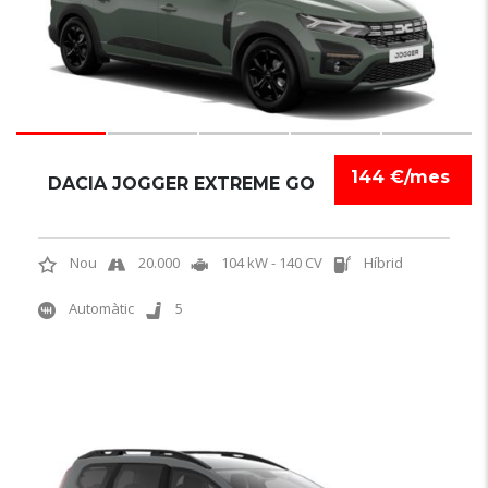
144 €/mes
DACIA JOGGER EXTREME GO
Nou
20.000
104 kW - 140 CV
Híbrid
Automàtic
5
6