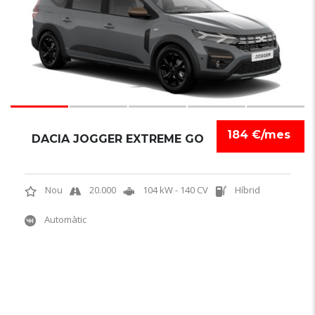
184 €/mes
DACIA JOGGER EXTREME GO
Nou
20.000
104 kW - 140 CV
Híbrid
Automàtic