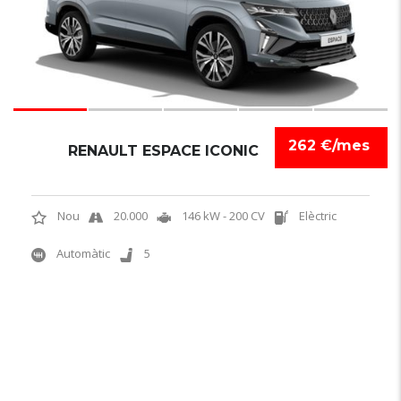
262 €/mes
RENAULT ESPACE ICONIC
Nou
20.000
146 kW - 200 CV
Elèctric
Automàtic
5