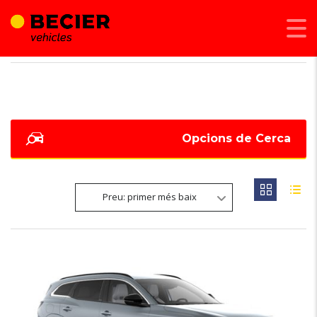
BECIER MOBILITAT
>
LISTINGS
>
242
Opcions de Cerca
Preu: primer més baix
6